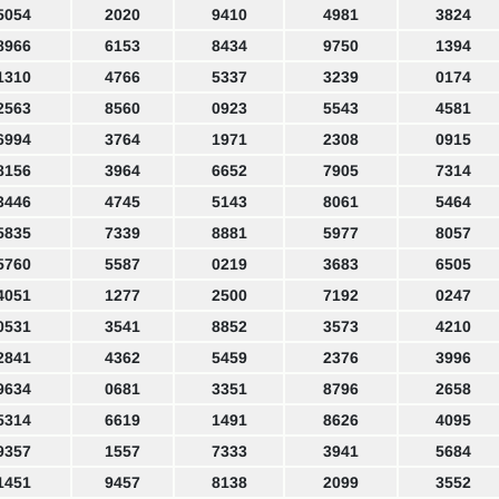
5054
2020
9410
4981
3824
8966
6153
8434
9750
1394
1310
4766
5337
3239
0174
2563
8560
0923
5543
4581
6994
3764
1971
2308
0915
8156
3964
6652
7905
7314
3446
4745
5143
8061
5464
5835
7339
8881
5977
8057
5760
5587
0219
3683
6505
4051
1277
2500
7192
0247
0531
3541
8852
3573
4210
2841
4362
5459
2376
3996
9634
0681
3351
8796
2658
5314
6619
1491
8626
4095
9357
1557
7333
3941
5684
1451
9457
8138
2099
3552