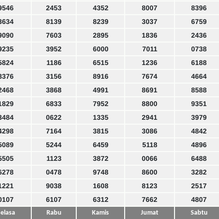
9546
2453
4352
8007
8396
3634
8139
8239
3037
6759
9090
7603
2895
1836
2436
9235
3952
6000
7011
0738
5824
1186
6515
1236
6188
8376
3156
8916
7674
4664
2468
3868
4991
8691
8588
1829
6833
7952
8800
9351
3484
0622
1335
2941
3979
4298
7164
3815
3086
4842
5089
5244
6459
5118
4896
5505
1123
3872
0066
6488
6278
0478
9748
8600
3282
1221
9038
1608
8123
2517
0107
6107
6312
7662
4807
elasa
Rabu
Kamis
Jumat
Sabtu