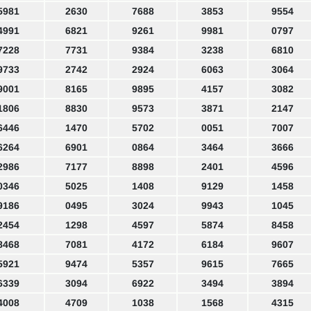
5981
2630
7688
3853
9554
4991
6821
9261
9981
0797
7228
7731
9384
3238
6810
9733
2742
2924
6063
3064
9001
8165
9895
4157
3082
1806
8830
9573
3871
2147
6446
1470
5702
0051
7007
6264
6901
0864
3464
3666
2986
7177
8898
2401
4596
0346
5025
1408
9129
1458
9186
0495
3024
9943
1045
2454
1298
4597
5874
8458
8468
7081
4172
6184
9607
5921
9474
5357
9615
7665
6339
3094
6922
3494
3894
4008
4709
1038
1568
4315