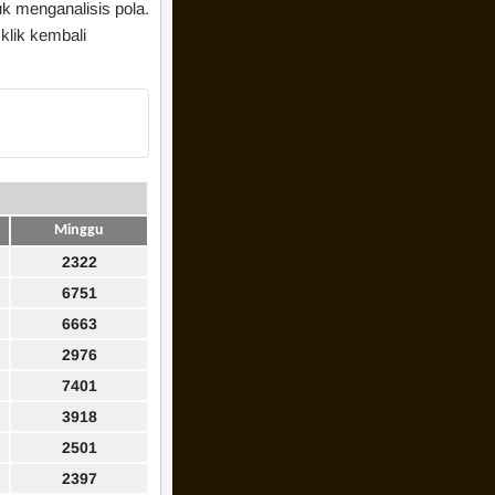
uk menganalisis pola.
klik kembali
Minggu
2322
6751
6663
2976
7401
3918
2501
2397