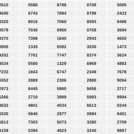
2610
0586
8788
0708
5005
4690
6743
7894
8799
2433
4320
8016
7060
8593
8486
0579
7030
0960
0758
3694
9370
7398
1840
2943
4655
8906
1335
0582
3530
1473
9202
7761
7747
8374
3624
4534
0580
1329
6969
4883
7233
1843
6747
2349
7678
6552
2889
2306
2880
9094
2973
6445
5860
9456
3717
5266
2710
3989
5983
9994
3632
4801
4034
6613
0244
6535
5846
2977
0984
9401
6813
7303
5073
3280
2709
4158
5394
4823
3240
9887