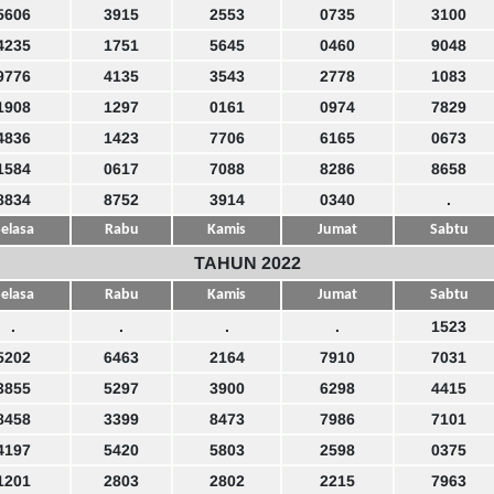
5606
3915
2553
0735
3100
4235
1751
5645
0460
9048
9776
4135
3543
2778
1083
1908
1297
0161
0974
7829
4836
1423
7706
6165
0673
1584
0617
7088
8286
8658
8834
8752
3914
0340
.
elasa
Rabu
Kamis
Jumat
Sabtu
TAHUN 2022
elasa
Rabu
Kamis
Jumat
Sabtu
.
.
.
.
1523
5202
6463
2164
7910
7031
3855
5297
3900
6298
4415
8458
3399
8473
7986
7101
4197
5420
5803
2598
0375
1201
2803
2802
2215
7963