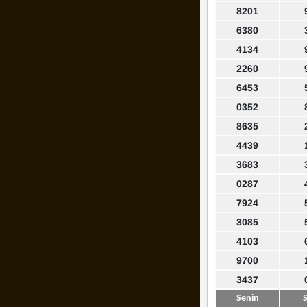
8201
6380
4134
2260
6453
0352
8635
4439
3683
0287
7924
3085
4103
9700
3437
Senin
S