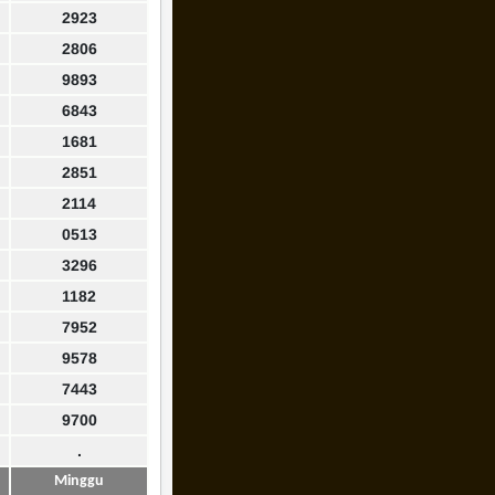
2923
2806
9893
6843
1681
2851
2114
0513
3296
1182
7952
9578
7443
9700
.
Minggu