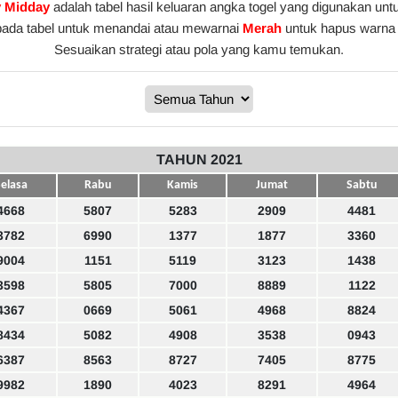
y Midday
adalah tabel hasil keluaran angka togel yang digunakan unt
pada tabel untuk menandai atau mewarnai
Merah
untuk hapus warna 
Sesuaikan strategi atau pola yang kamu temukan.
TAHUN 2021
elasa
Rabu
Kamis
Jumat
Sabtu
4668
5807
5283
2909
4481
3782
6990
1377
1877
3360
9004
1151
5119
3123
1438
3598
5805
7000
8889
1122
4367
0669
5061
4968
8824
8434
5082
4908
3538
0943
6387
8563
8727
7405
8775
9982
1890
4023
8291
4964