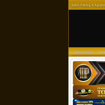
Sabtu Pahing, 8 Agustu
4dprize Group
Kal