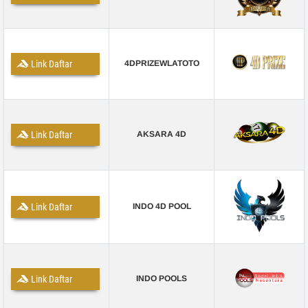
Link Daftar
4DPRIZEWLATOTO
Link Daftar
AKSARA 4D
Link Daftar
INDO 4D POOL
Link Daftar
INDO POOLS