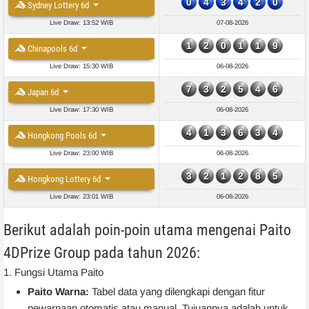
0
4
3
4
2
0
Sydney Lottery 6d
Live Draw: 13:52 WIB
07-08-2026
1
2
0
1
1
9
Chinapools 6d
Live Draw: 15:30 WIB
06-08-2026
7
3
2
5
4
6
Japan 6d
Live Draw: 17:30 WIB
06-08-2026
4
1
3
6
3
4
Hongkong Pools 6d
Live Draw: 23:00 WIB
06-08-2026
3
2
1
2
8
5
Hongkong Lottery 6d
Live Draw: 23:01 WIB
06-08-2026
Berikut adalah poin-poin utama mengenai Paito
4DPrize Group pada tahun 2026:
1. Fungsi Utama Paito
Paito Warna:
Tabel data yang dilengkapi dengan fitur
pewarnaan otomatis atau manual. Tujuannya adalah untuk