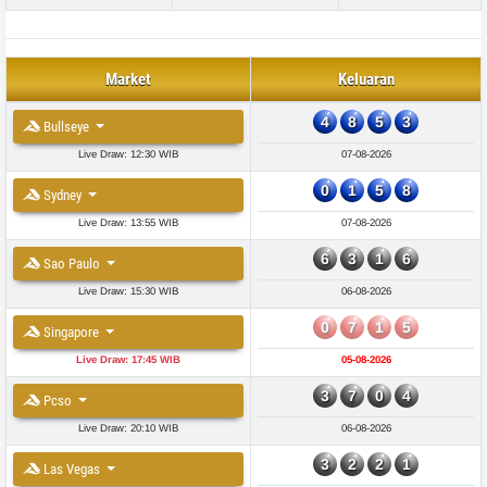
Market
Keluaran
4
8
5
3
Bullseye
Live Draw: 12:30 WIB
07-08-2026
0
1
5
8
Sydney
Live Draw: 13:55 WIB
07-08-2026
6
3
1
6
Sao Paulo
Live Draw: 15:30 WIB
06-08-2026
0
7
1
5
Singapore
Live Draw: 17:45 WIB
05-08-2026
3
7
0
4
Pcso
Live Draw: 20:10 WIB
06-08-2026
3
2
2
1
Las Vegas