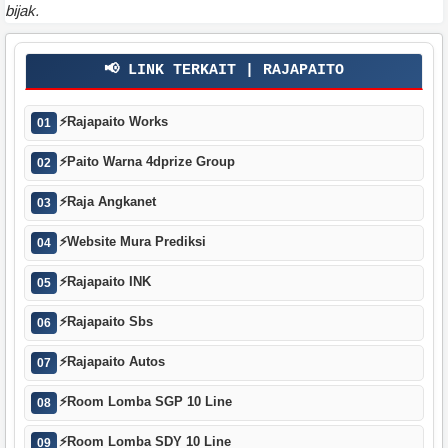
bijak.
📢 LINK TERKAIT | RAJAPAITO
⚡
Rajapaito Works
01
⚡
Paito Warna 4dprize Group
02
⚡
Raja Angkanet
03
⚡
Website Mura Prediksi
04
⚡
Rajapaito INK
05
⚡
Rajapaito Sbs
06
⚡
Rajapaito Autos
07
⚡
Room Lomba SGP 10 Line
08
⚡
Room Lomba SDY 10 Line
09