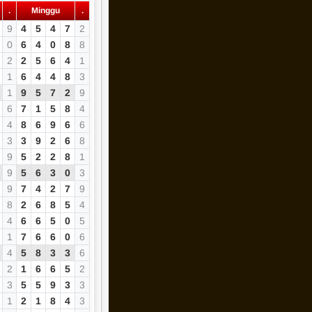
.
Minggu
.
9
4
5
4
7
2
0
6
4
0
8
8
2
2
5
6
4
1
1
6
4
4
8
3
1
9
5
7
2
9
6
7
1
5
8
4
4
8
6
9
6
6
3
3
9
2
6
8
9
5
2
2
8
1
9
5
6
3
0
3
9
7
4
2
7
9
8
2
6
8
5
4
4
6
6
5
0
5
1
7
6
6
0
6
4
5
8
3
3
6
2
1
6
6
5
2
3
5
5
9
3
3
1
2
1
8
4
3