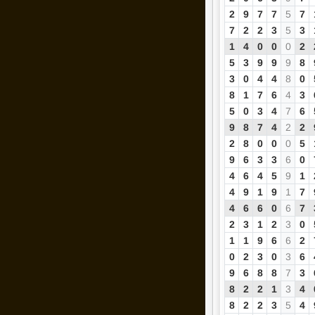
2
9
7
7
5
7
7
2
2
3
5
3
1
4
0
0
0
2
5
3
9
9
9
8
3
0
4
4
8
0
8
1
7
6
4
3
5
0
3
4
7
6
9
8
7
4
2
2
2
8
0
0
0
5
9
6
3
3
6
0
4
6
4
5
9
1
4
9
1
9
1
7
4
6
6
0
6
7
2
3
1
2
3
0
1
1
9
6
6
2
0
2
3
0
3
6
9
6
8
8
7
3
8
2
2
1
3
4
8
2
2
3
5
4