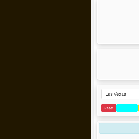
Reset