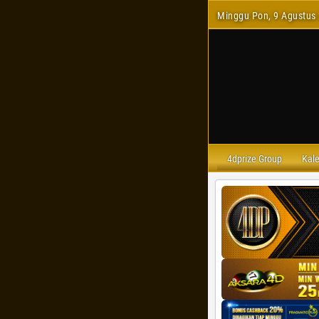
Minggu Pon, 9 Agustus 
4dprize Group
Kal