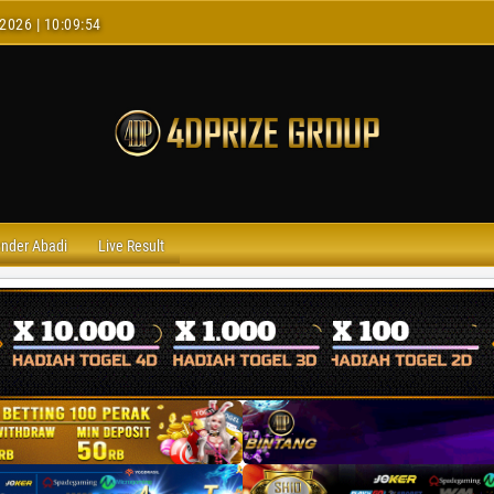
2026 | 10:09:55
ender Abadi
Live Result