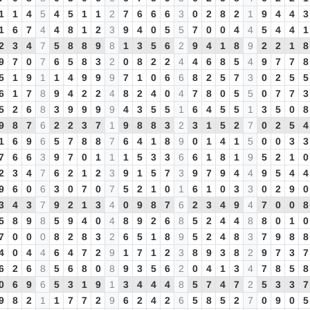
1
1
4
5
4
5
1
1
2
7
6
6
6
3
0
2
8
2
1
9
4
4
3
1
6
7
4
4
8
1
2
3
9
4
0
5
5
7
0
0
4
4
5
4
4
1
2
3
4
7
5
8
8
9
8
1
3
5
6
2
9
4
1
8
9
2
2
1
8
9
7
0
7
6
5
8
3
2
0
8
2
2
4
4
6
8
5
4
9
7
7
8
5
1
9
1
1
4
9
9
9
7
1
0
6
6
8
2
5
7
3
0
2
5
5
6
1
7
8
9
4
2
2
4
8
2
4
0
4
7
8
0
5
5
0
7
7
3
5
2
6
8
3
9
9
9
9
4
3
5
5
1
6
4
5
5
1
3
5
0
8
9
8
7
6
2
2
3
7
1
9
8
8
3
2
3
1
5
2
7
0
2
5
4
1
6
9
6
5
7
8
8
7
6
4
1
8
9
0
1
4
1
5
0
0
3
3
7
6
6
3
9
7
0
1
1
1
5
3
3
6
6
1
8
1
9
5
2
1
0
2
3
4
7
6
2
1
2
3
9
1
5
7
3
9
7
9
4
4
9
5
4
4
9
6
0
6
3
0
7
0
7
5
2
1
0
1
6
1
0
3
3
0
2
9
0
3
4
3
7
9
2
1
3
4
0
9
8
7
6
2
3
4
9
4
7
0
0
8
5
8
9
8
5
9
4
0
4
8
9
2
6
8
5
2
4
4
8
8
0
1
0
7
0
0
0
8
2
8
3
2
6
5
1
8
9
5
2
4
8
3
7
9
8
8
4
0
4
4
6
4
7
2
9
1
7
1
2
3
8
9
3
8
2
9
7
3
7
6
2
6
8
5
6
8
0
8
9
3
5
6
2
0
4
1
3
4
7
8
5
8
0
6
9
6
5
3
1
9
1
3
4
4
4
8
5
7
4
7
2
5
3
3
7
9
8
2
1
1
7
7
2
9
6
2
4
2
6
5
8
5
2
7
0
9
0
5