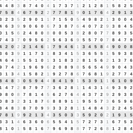
4
4
8
3
8
7
4
0
4
1
7
3
7
1
2
1
2
8
1
5
8
2
5
7
5
8
4
6
7
9
2
2
7
7
8
1
9
0
1
7
6
4
2
9
1
3
3
2
3
5
2
9
0
1
1
7
1
5
0
5
4
9
8
2
1
3
0
0
4
4
6
3
9
9
0
6
0
6
7
3
8
7
6
4
0
7
2
9
3
8
4
5
0
1
5
6
2
4
8
0
8
0
0
5
3
8
2
8
0
7
7
8
9
3
5
7
4
3
7
0
9
5
6
2
5
6
3
6
9
5
5
7
0
7
8
4
7
9
4
2
0
2
2
1
4
6
1
7
9
4
6
1
3
4
5
8
4
9
0
0
8
3
6
3
9
1
1
7
3
1
8
3
4
1
5
3
6
5
5
1
5
9
3
8
4
6
4
1
5
5
1
0
1
3
1
8
3
2
8
1
5
6
2
1
3
7
6
9
7
4
2
1
9
6
9
6
2
0
8
9
8
5
6
5
4
9
9
0
4
3
3
1
3
4
1
5
8
2
1
9
2
7
8
6
7
6
8
1
9
2
7
7
4
8
4
8
3
0
5
9
4
4
8
4
1
9
1
5
3
9
1
1
6
1
0
9
1
4
7
2
8
7
9
7
7
3
6
2
8
1
1
4
3
1
4
9
3
9
2
9
8
0
8
7
8
1
4
5
6
2
7
6
4
4
3
7
2
9
2
9
3
8
0
8
3
2
3
1
8
7
6
8
8
9
1
1
9
5
5
7
3
6
5
9
6
8
4
8
3
8
7
0
9
9
3
3
2
8
1
1
4
8
4
3
2
2
4
5
7
8
1
9
9
2
1
3
4
3
5
0
3
3
5
9
2
0
2
1
9
1
5
3
3
1
4
6
3
6
0
6
5
5
4
1
5
7
2
7
3
1
6
7
5
3
8
1
0
1
5
8
1
6
7
9
6
9
8
8
7
7
2
6
8
1
2
8
4