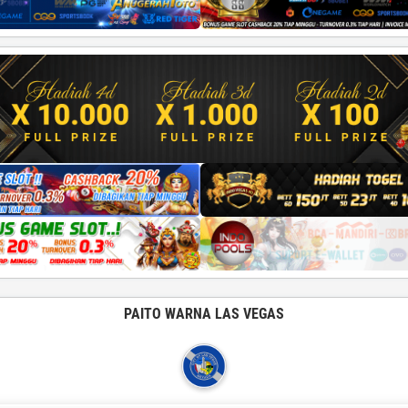
PAITO WARNA LAS VEGAS