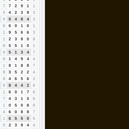
7
7
2
9
1
1
5
4
2
3
9
3
9
0
4
8
4
3
6
6
0
1
0
1
1
9
5
6
6
3
1
2
3
8
0
8
8
5
5
1
0
1
9
5
1
3
4
7
6
1
4
9
4
4
1
8
1
8
8
7
8
3
5
2
2
4
9
4
6
5
6
2
8
8
4
4
2
6
1
6
0
1
7
8
7
4
3
1
5
6
1
0
5
0
8
8
4
6
0
8
8
7
1
6
5
5
0
5
5
2
3
9
4
4