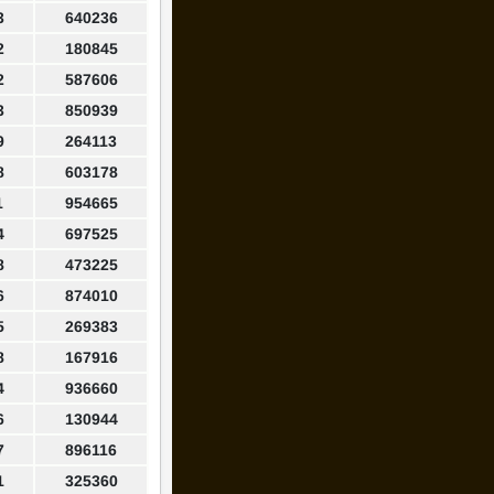
3
640236
2
180845
2
587606
3
850939
9
264113
8
603178
1
954665
4
697525
8
473225
6
874010
5
269383
8
167916
4
936660
6
130944
7
896116
1
325360