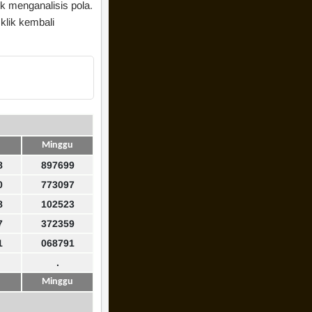
uk menganalisis pola.
klik kembali
Minggu
8
897699
0
773097
8
102523
7
372359
1
068791
.
Minggu