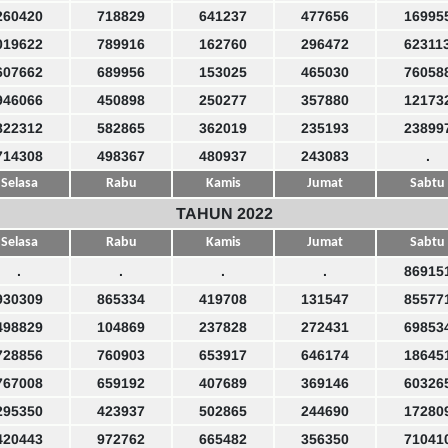
260420
718829
641237
477656
16995
019622
789916
162760
296472
62311
607662
689956
153025
465030
76058
946066
450898
250277
357880
12173
822312
582865
362019
235193
23899
714308
498367
480937
243083
.
Selasa
Rabu
Kamis
Jumat
Sabtu
TAHUN 2022
Selasa
Rabu
Kamis
Jumat
Sabtu
.
.
.
.
86915
930309
865334
419708
131547
85577
498829
104869
237828
272431
69853
728856
760903
653917
646174
18645
767008
659192
407689
369146
60326
295350
423937
502865
244690
17280
420443
972762
665482
356350
71041