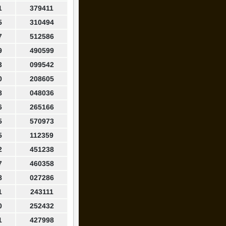
1
379411
5
310494
7
512586
9
490599
3
099542
0
208605
8
048036
6
265166
5
570973
5
112359
2
451238
7
460358
8
027286
1
243111
0
252432
1
427998