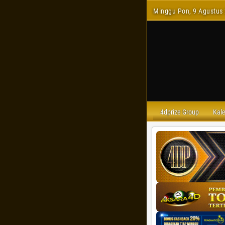
Minggu Pon, 9 Agustus 
4dprize Group
Kal