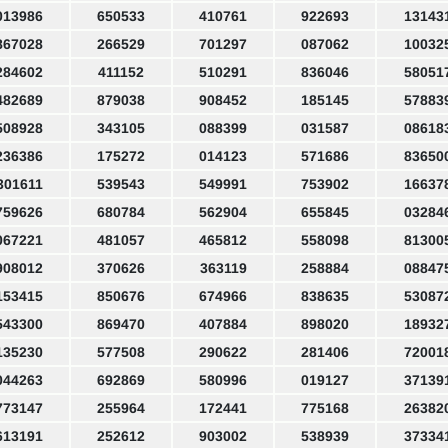
013986
650533
410761
922693
13143
867028
266529
701297
087062
10032
284602
411152
510291
836046
58051
482689
879038
908452
185145
57883
508928
343105
088399
031587
08618
236386
175272
014123
571686
83650
301611
539543
549991
753902
16637
759626
680784
562904
655845
03284
067221
481057
465812
558098
81300
908012
370626
363119
258884
08847
153415
850676
674966
838635
53087
543300
869470
407884
898020
18932
135230
577508
290622
281406
72001
044263
692869
580996
019127
37139
773147
255964
172441
775168
26382
613191
252612
903002
538939
37334