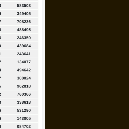
8
583503
9
349405
7
708236
8
488495
6
246359
0
439684
1
243641
7
134077
4
494642
7
308024
5
962818
2
760366
3
338618
6
531290
6
143005
4
084702