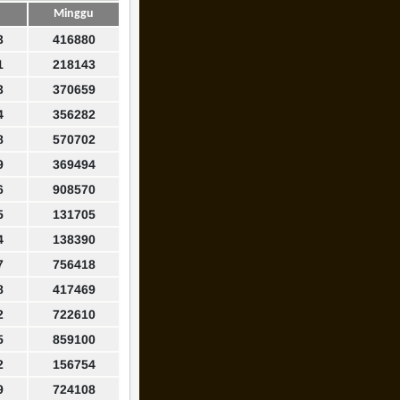
Minggu
3
416880
1
218143
3
370659
4
356282
8
570702
9
369494
6
908570
5
131705
4
138390
7
756418
8
417469
2
722610
5
859100
2
156754
9
724108