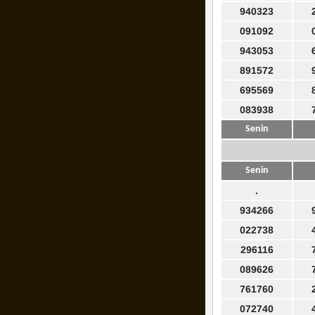
940323
091092
943053
891572
695569
083938
Senin
Senin
.
934266
022738
296116
089626
761760
072740