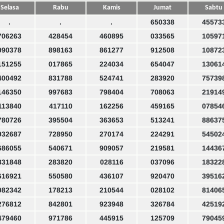
Selasa
Rabu
Kamis
Jumat
Sabtu
.
.
.
650338
45573
706263
428454
460895
033565
10597
090378
898163
861277
912508
10872
151255
017865
224034
654047
13061
400492
831788
524741
283920
75739
146350
997683
798404
708063
21914
113840
417110
162256
459165
07854
780726
395504
363653
513241
88637
932687
728950
270174
224291
54502
686055
540671
909057
219581
14436
831848
283820
028116
037096
18322
616921
550580
436107
920470
39516
082342
178213
210544
028102
81406
276812
842801
923948
326784
42519
479460
971786
445915
125709
79045