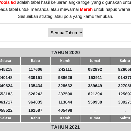
Pools 6d
adalah tabel hasil keluaran angka togel yang digunakan unt
pada tabel untuk menandai atau mewarnai
Merah
untuk hapus warna 
Sesuaikan strategi atau pola yang kamu temukan.
TAHUN 2020
Selasa
Rabu
Kamis
Jumat
Sabtu
545218
117606
242111
082892
82605
240148
639151
988626
153911
01437
549824
135434
328632
389649
32708
553183
528242
237590
821294
12569
861717
964035
113844
550938
33927
058522
161587
405498
.
.
Selasa
Rabu
Kamis
Jumat
Sabtu
TAHUN 2021