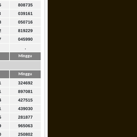
5
808735
3
039161
8
050716
2
819229
7
045990
.
Minggu
Minggu
1
324692
1
897081
4
427515
1
439030
5
281877
9
965063
0
250802