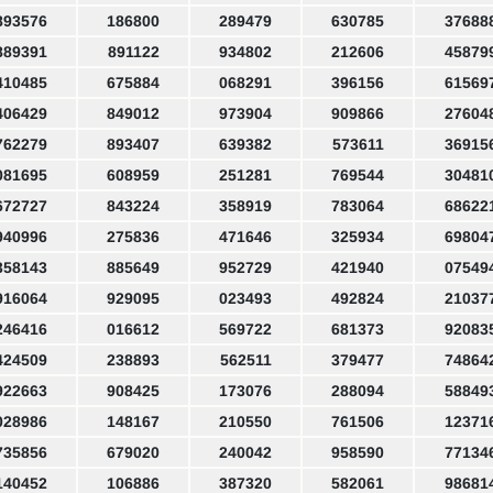
893576
186800
289479
630785
37688
889391
891122
934802
212606
45879
410485
675884
068291
396156
61569
406429
849012
973904
909866
27604
762279
893407
639382
573611
36915
081695
608959
251281
769544
30481
672727
843224
358919
783064
68622
940996
275836
471646
325934
69804
358143
885649
952729
421940
07549
916064
929095
023493
492824
21037
246416
016612
569722
681373
92083
424509
238893
562511
379477
74864
922663
908425
173076
288094
58849
028986
148167
210550
761506
12371
735856
679020
240042
958590
77134
140452
106886
387320
582061
98681