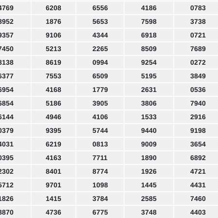
4769
6208
6556
4186
0783
8952
1876
5653
7598
3738
9357
9106
4344
6918
0721
7450
5213
2265
8509
7689
8138
8619
0994
9254
0272
6377
7553
6509
5195
3849
6954
4168
1779
2631
0536
6854
5186
3905
3806
7940
6144
4946
4106
1533
2916
0379
9395
5744
9440
9198
4031
6219
0813
9009
3654
0395
4163
7711
1890
6892
2302
8401
8774
1926
4721
5712
9701
1098
1445
4431
1826
1415
3784
2585
7460
8870
4736
6775
3748
4403