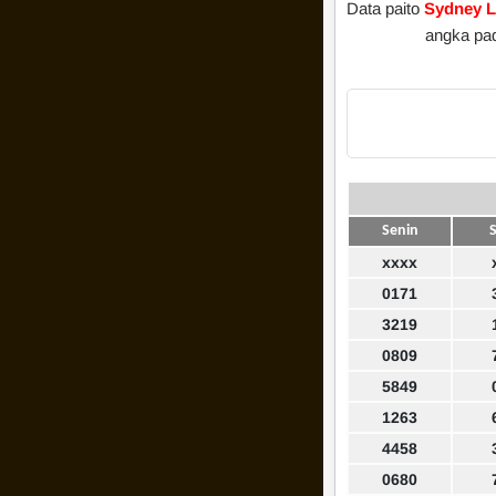
Data paito
Sydney L
angka pa
Senin
S
xxxx
0171
3219
0809
5849
1263
4458
0680