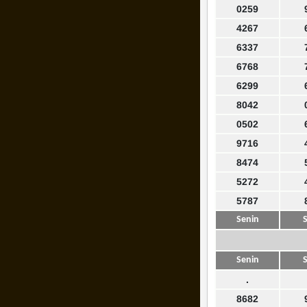
0259
4267
6337
6768
6299
8042
0502
9716
8474
5272
5787
Senin
S
Senin
S
.
8682