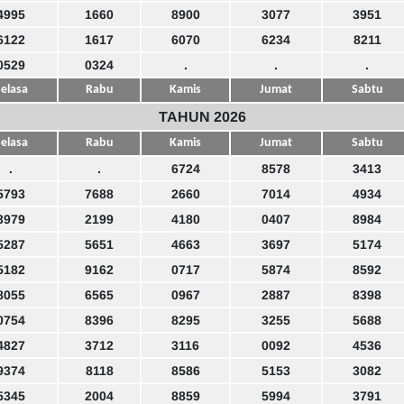
4995
1660
8900
3077
3951
6122
1617
6070
6234
8211
0529
0324
.
.
.
elasa
Rabu
Kamis
Jumat
Sabtu
TAHUN 2026
elasa
Rabu
Kamis
Jumat
Sabtu
.
.
6724
8578
3413
5793
7688
2660
7014
4934
3979
2199
4180
0407
8984
5287
5651
4663
3697
5174
5182
9162
0717
5874
8592
8055
6565
0967
2887
8398
0754
8396
8295
3255
5688
4827
3712
3116
0092
4536
9374
8118
8586
5153
3082
5345
2004
8859
5994
3791