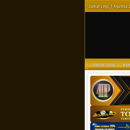
Jumat Legi, 7 Agustus 
4dprize Group
Kal