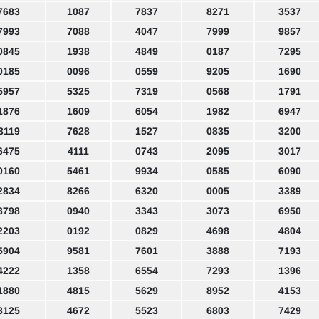
7683
1087
7837
8271
3537
7993
7088
4047
7999
9857
0845
1938
4849
0187
7295
0185
0096
0559
9205
1690
5957
5325
7319
0568
1791
1876
1609
6054
1982
6947
3119
7628
1527
0835
3200
6475
4111
0743
2095
3017
0160
5461
9934
0585
6090
2834
8266
6320
0005
3389
3798
0940
3343
3073
6950
2203
0192
0829
4698
4804
5904
9581
7601
3888
7193
4222
1358
6554
7293
1396
1880
4815
5629
8952
4153
3125
4672
5523
6803
7429