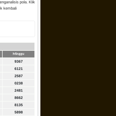
nganalisis pola. Klik
ik kembali
Minggu
9367
6121
2587
0238
2481
8662
8135
5898