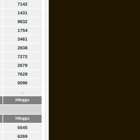
7142
1431
9832
1754
3461
2838
7272
2679
7629
0096
.
Minggu
Minggu
5545
6269