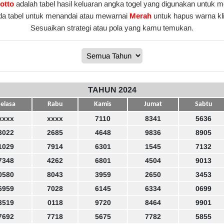
otto
adalah tabel hasil keluaran angka togel yang digunakan untuk me
da tabel untuk menandai atau mewarnai
Merah
untuk hapus warna kl
Sesuaikan strategi atau pola yang kamu temukan.
TAHUN 2024
elasa
Rabu
Kamis
Jumat
Sabtu
xxxx
xxxx
7110
8341
5636
3022
2685
4648
9836
8905
1029
7914
6301
1545
7132
7348
4262
6801
4504
9013
0580
8043
3959
2650
3453
6959
7028
6145
6334
0699
3519
0118
9720
8464
9901
7692
7718
5675
7782
5855