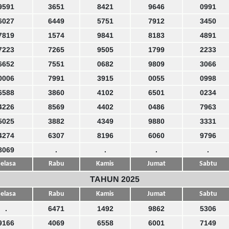
9591
3651
8421
9646
0991
6027
6449
5751
7912
3450
7819
1574
9841
8183
4891
7223
7265
9505
1799
2233
6652
7551
0682
9809
3066
0006
7991
3915
0055
0998
6588
3860
4102
6501
0234
4226
8569
4402
0486
7963
5025
3882
4349
9880
3331
4274
6307
8196
6060
9796
8069
.
.
.
.
elasa
Rabu
Kamis
Jumat
Sabtu
TAHUN 2025
elasa
Rabu
Kamis
Jumat
Sabtu
.
6471
1492
9862
5306
9166
4069
6558
6001
7149