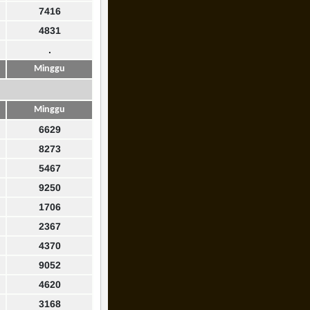
7416
4831
.
Minggu
Minggu
6629
8273
5467
9250
1706
2367
4370
9052
4620
3168