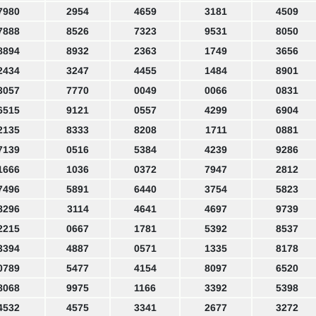
7980
2954
4659
3181
4509
7888
8526
7323
9531
8050
8894
8932
2363
1749
3656
2434
3247
4455
1484
8901
3057
7770
0049
0066
0831
6515
9121
0557
4299
6904
2135
8333
8208
1711
0881
7139
0516
5384
4239
9286
1666
1036
0372
7947
2812
7496
5891
6440
3754
5823
8296
3114
4641
4697
9739
2215
0667
1781
5392
8537
3394
4887
0571
1335
8178
0789
5477
4154
8097
6520
8068
9975
1166
3392
5398
4532
4575
3341
2677
3272