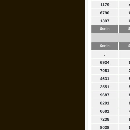
1179
6790
1397
Senin
S
Senin
S
.
6934
7081
4631
2551
9687
8291
0681
7238
8038