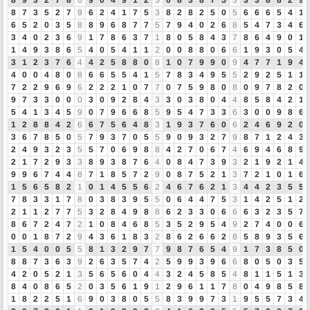
8
9
3
2
7
8
6
9
0
4
9
1
2
3
0
8
3
8
7
5
3
3
3
8
8
2
9
8
7
3
5
2
7
9
6
2
4
1
7
5
3
8
2
8
2
5
0
5
6
6
6
5
4
1
6
5
2
0
3
5
8
8
9
6
8
7
7
5
7
9
4
0
2
6
8
5
4
7
3
4
6
3
4
0
2
3
6
9
1
7
8
6
3
7
1
8
0
5
8
4
3
7
8
6
4
9
0
1
1
4
9
3
8
6
5
4
0
5
4
1
1
2
0
0
8
8
0
6
6
1
9
3
0
5
4
3
1
2
3
7
6
4
4
2
5
8
8
0
8
1
0
7
9
9
0
9
4
7
7
1
9
4
4
0
0
4
8
0
8
6
6
5
5
4
1
5
7
8
3
4
9
5
5
2
9
2
5
1
1
7
2
2
9
6
9
6
2
2
2
1
0
7
7
0
7
5
9
8
0
8
0
9
7
8
2
0
9
7
3
3
0
0
0
3
0
9
2
8
4
3
3
0
3
8
0
4
4
8
5
8
4
2
1
5
4
1
3
4
5
9
0
7
9
6
6
8
5
9
5
4
7
3
3
6
3
0
0
9
8
6
1
2
8
8
4
2
6
6
7
5
6
4
8
3
1
9
3
7
6
0
6
2
4
6
9
2
0
3
6
7
8
5
0
5
7
9
3
7
0
5
5
9
0
9
3
2
7
9
8
7
1
2
4
3
2
4
9
3
2
3
5
5
7
0
6
9
8
8
4
2
7
0
6
7
4
6
9
4
6
8
9
2
1
7
2
9
3
3
8
9
3
8
7
6
4
0
8
4
7
3
9
3
2
1
9
2
1
4
9
9
6
7
4
4
8
7
1
8
5
7
2
9
0
8
7
5
2
1
3
7
2
1
0
1
6
1
5
6
5
8
2
1
0
1
4
5
5
6
2
4
6
7
6
2
1
3
4
4
2
3
5
5
7
8
3
3
1
7
8
0
3
8
3
9
5
5
0
6
4
4
7
5
3
1
4
2
5
1
2
2
1
1
2
7
7
5
3
2
8
4
9
8
8
6
2
3
3
0
6
6
6
3
2
3
5
7
8
6
7
2
4
7
2
1
0
8
4
6
8
5
3
5
2
9
5
4
9
2
7
4
0
0
6
0
0
1
8
7
2
9
4
3
6
1
8
3
2
8
6
2
6
6
2
8
5
8
9
3
5
6
1
5
4
0
0
5
5
8
1
3
2
9
7
7
9
8
7
6
5
4
9
1
7
3
8
5
0
8
8
7
3
6
3
9
2
6
3
5
7
4
2
5
9
9
3
9
6
6
8
0
5
0
3
5
4
2
0
5
2
1
3
5
6
5
6
0
4
4
3
2
4
5
8
5
4
8
1
1
5
1
3
8
4
0
8
6
5
2
0
3
5
6
1
9
1
2
9
6
1
1
7
8
0
4
9
8
5
8
1
8
2
2
5
1
6
9
0
3
8
0
5
5
8
3
9
9
7
3
1
9
5
5
7
3
4