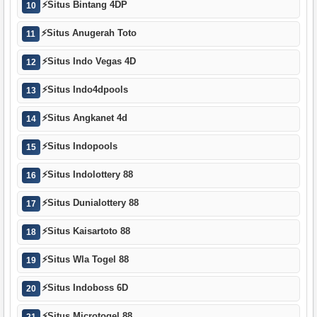
⚡
Situs Bintang 4DP
10
⚡
Situs Anugerah Toto
11
⚡
Situs Indo Vegas 4D
12
⚡
Situs Indo4dpools
13
⚡
Situs Angkanet 4d
14
⚡
Situs Indopools
15
⚡
Situs Indolottery 88
16
⚡
Situs Dunialottery 88
17
⚡
Situs Kaisartoto 88
18
⚡
Situs Wla Togel 88
19
⚡
Situs Indoboss 6D
20
⚡
Situs Microtogel 88