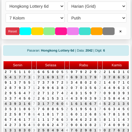
Reset
❌
Pasaran:
Hongkong Lottery 6d
| Data:
2042
| Digit:
6
Senin
.
Selasa
.
Rabu
.
Kamis
2
7
5
1
1
0
1
6
6
5
8
0
5
5
9
7
9
2
2
9
2
2
1
6
3
1
0
5
4
1
7
7
3
1
7
1
6
9
1
7
8
6
9
3
1
7
9
7
3
7
8
6
5
2
9
1
3
7
5
5
1
7
3
7
9
7
2
9
3
4
8
0
2
0
2
1
4
0
7
1
0
2
8
7
9
3
7
1
2
9
9
6
3
8
2
0
7
0
3
5
6
2
4
4
9
6
3
0
2
9
5
6
4
7
2
2
7
1
2
7
4
2
4
3
1
5
9
7
7
0
9
8
3
9
1
3
3
7
4
5
6
2
2
6
1
5
3
1
4
4
3
9
0
3
9
3
3
5
8
4
4
1
4
3
9
3
1
6
7
3
1
7
7
6
0
6
1
6
1
6
6
7
4
5
2
2
1
3
9
3
5
3
1
8
6
5
7
6
8
8
6
5
2
5
1
9
5
6
1
7
6
6
3
4
5
0
2
2
5
8
7
8
6
4
1
8
1
7
3
1
6
0
1
2
6
8
5
6
7
8
1
8
9
6
7
4
6
1
7
8
1
1
1
7
6
6
3
9
4
6
2
2
8
1
8
1
1
1
4
7
4
2
7
3
5
4
9
0
0
6
2
4
7
2
9
0
6
0
8
2
1
7
4
0
9
9
2
1
3
1
8
3
0
3
2
5
8
4
9
4
4
7
6
2
9
8
1
9
0
2
7
6
2
1