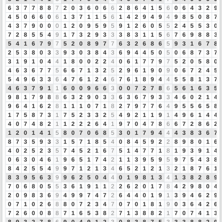
6
3
7
7
8
8
7
2
0
3
6
0
6
6
2
8
6
4
1
5
6
0
6
4
3
2
9
4
5
0
6
6
0
6
1
3
7
1
1
5
6
1
4
2
9
4
9
4
9
8
5
0
8
7
4
3
7
9
0
0
0
1
2
0
9
5
9
5
9
1
2
6
0
5
5
2
4
5
5
3
0
7
2
8
5
5
4
9
1
7
3
2
9
3
3
3
8
3
1
1
5
6
7
6
9
8
8
3
5
4
1
6
7
9
7
5
2
0
8
9
7
7
6
3
2
6
8
6
5
9
3
1
6
7
8
2
5
3
8
0
3
3
9
3
0
3
8
4
3
6
9
4
4
5
0
5
0
6
8
7
3
7
3
1
9
1
0
4
4
1
8
0
0
2
2
4
0
6
1
7
7
9
7
5
2
0
5
8
0
4
6
3
6
7
7
5
6
6
7
1
3
2
5
2
9
6
1
9
0
9
0
6
7
2
4
5
5
4
9
6
3
3
6
4
7
6
1
2
4
6
7
6
1
8
9
4
4
5
5
8
1
3
7
4
6
3
7
9
1
1
6
0
0
9
6
6
3
0
0
7
2
7
8
6
5
6
1
6
3
5
9
8
1
7
9
8
8
6
3
2
9
0
3
3
6
3
6
7
9
3
3
4
6
0
2
1
4
9
6
4
1
6
2
8
1
1
1
0
7
1
8
2
7
9
7
7
6
4
9
5
5
6
5
8
1
7
5
8
7
3
1
7
5
2
3
3
2
5
4
9
2
1
1
9
1
4
9
6
1
4
4
4
0
7
4
8
2
1
1
2
2
2
6
4
1
9
7
0
4
7
8
6
6
7
2
8
6
2
1
2
0
1
4
1
5
8
0
7
0
6
8
5
3
0
1
7
9
4
4
4
3
8
3
6
7
8
7
3
5
9
3
3
1
5
7
1
8
5
4
0
8
4
5
9
2
2
8
9
8
0
1
6
4
0
2
5
2
3
5
7
4
5
2
1
6
7
5
1
4
7
7
1
8
1
9
3
9
1
4
0
6
3
0
4
6
1
9
6
5
1
7
4
2
1
1
3
9
5
9
5
9
7
5
4
3
8
8
4
2
5
5
4
9
9
7
1
2
1
3
4
6
5
2
1
2
1
3
2
1
8
7
6
1
8
3
9
5
6
3
9
9
6
2
5
0
4
4
0
1
9
8
1
3
4
1
3
8
2
8
9
7
0
6
8
0
5
5
3
6
1
9
1
1
2
2
6
2
0
1
7
8
4
2
9
8
0
4
2
0
9
8
3
6
9
4
9
9
7
4
7
2
6
4
4
0
1
9
1
3
9
4
6
2
9
0
7
1
0
2
6
8
8
0
7
2
3
4
7
0
7
0
1
8
1
9
0
3
6
4
2
6
7
2
6
0
0
8
8
7
1
6
5
3
8
2
7
1
3
8
8
2
1
7
0
7
4
1
3