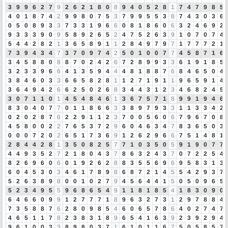
3
9
9
6
2
7
9
2
6
2
1
8
0
8
9
4
0
5
2
8
1
7
4
7
9
8
5
4
0
1
8
7
4
2
9
9
8
0
7
5
3
7
9
9
5
5
3
8
7
4
3
0
3
6
0
5
0
8
9
3
3
7
3
3
1
9
6
6
0
8
1
8
6
0
6
3
2
4
6
9
2
9
3
3
3
9
0
9
5
8
9
2
6
5
2
4
7
5
2
6
3
9
1
0
7
0
7
4
5
4
4
2
8
2
1
3
6
5
8
9
1
1
2
8
4
9
7
9
7
1
7
7
7
2
1
7
3
9
4
3
4
7
3
7
0
9
7
4
2
5
0
1
0
0
7
7
4
5
8
7
1
6
3
4
5
8
8
0
8
8
7
0
2
4
2
6
7
2
8
9
9
3
3
6
1
9
1
8
5
3
2
3
3
9
6
6
4
1
3
5
9
4
4
4
8
1
8
8
7
6
8
4
6
5
0
4
3
8
4
6
0
3
3
6
6
5
8
2
8
1
1
2
7
1
9
1
1
9
6
5
9
1
4
3
6
4
9
4
2
6
6
2
5
0
2
6
8
3
4
4
3
1
2
3
4
6
8
2
4
5
3
0
7
1
1
0
1
4
5
4
8
4
6
1
3
6
7
5
7
1
8
9
9
1
9
4
6
8
3
0
4
0
7
7
0
1
1
8
6
6
3
3
8
9
7
9
3
3
1
1
3
3
4
2
0
2
0
2
8
7
6
2
2
9
1
1
2
3
7
0
0
5
6
0
6
7
9
6
7
0
8
4
5
8
0
0
2
2
7
6
5
3
7
2
9
6
0
4
6
3
4
7
8
3
6
5
0
3
0
0
0
7
2
0
2
6
5
1
7
3
6
9
1
2
6
2
9
6
6
7
5
1
4
8
1
2
8
4
4
2
8
1
3
5
0
8
2
5
7
7
1
0
3
5
0
5
9
1
9
0
7
7
4
4
9
3
5
2
7
2
1
8
0
4
3
7
8
6
3
2
4
3
7
0
7
2
2
5
4
8
2
6
9
6
0
6
0
1
9
2
6
2
8
8
3
5
5
6
9
6
9
5
8
3
1
3
6
0
4
5
3
0
3
4
6
1
7
8
9
8
6
8
7
2
1
4
5
5
4
2
9
3
7
5
2
6
3
8
9
8
0
0
1
0
2
7
9
4
5
6
4
4
1
5
0
5
0
9
6
5
5
2
3
4
9
5
5
9
6
8
6
5
4
9
1
1
8
1
8
5
4
1
8
3
0
9
0
6
4
6
6
0
9
9
1
2
7
7
7
1
8
9
6
3
2
7
3
1
2
9
7
8
8
4
7
3
5
8
8
7
6
2
8
0
9
8
5
4
6
0
6
5
7
8
6
4
0
2
7
4
7
4
6
5
1
1
7
8
2
3
8
3
1
8
9
6
5
4
1
6
3
9
2
3
9
2
9
4
9
6
1
0
0
3
3
8
9
8
0
3
7
1
6
1
0
1
1
6
7
5
0
5
8
5
7