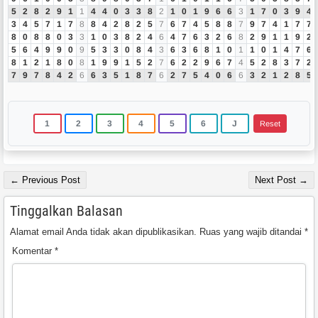
5
2
8
2
9
1
1
4
4
0
3
3
8
2
1
0
1
9
6
6
3
1
7
0
3
9
4
3
4
5
7
1
7
8
8
4
2
8
2
5
7
6
7
4
5
8
8
7
9
7
4
1
7
7
8
0
8
8
0
3
3
1
0
3
8
2
4
6
4
7
6
3
2
6
8
2
9
1
1
9
2
5
6
4
9
9
0
9
5
3
3
0
8
4
3
6
3
6
8
1
0
1
1
0
1
4
7
6
8
1
2
1
8
0
8
1
9
9
1
5
2
7
6
2
2
9
6
7
4
5
2
8
3
7
2
7
9
7
8
4
2
6
6
3
5
1
8
7
6
2
7
5
4
0
6
6
3
2
1
2
8
5
Reset
← Previous Post
Next Post →
Tinggalkan Balasan
Alamat email Anda tidak akan dipublikasikan.
Ruas yang wajib ditandai
*
Komentar
*