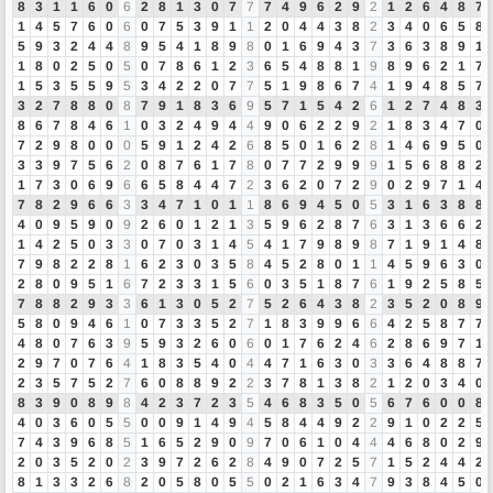
8
3
1
1
6
0
6
2
8
1
3
0
7
7
7
4
9
6
2
9
2
1
2
6
4
8
7
1
4
5
7
6
0
6
0
7
5
3
9
1
1
2
0
4
4
3
8
2
3
4
0
6
5
8
5
9
3
2
4
4
8
9
5
4
1
8
9
8
0
1
6
9
4
3
7
3
6
3
8
9
1
1
8
0
2
5
0
5
0
7
8
6
1
2
3
6
5
4
8
8
1
9
8
9
6
2
1
7
1
5
3
5
5
9
5
3
4
2
2
0
7
7
5
1
9
8
6
7
4
1
9
4
8
5
7
3
2
7
8
8
0
8
7
9
1
8
3
6
9
5
7
1
5
4
2
6
1
2
7
4
8
3
8
6
7
8
4
6
1
0
3
2
4
9
4
4
9
0
6
2
2
9
2
1
8
3
4
7
0
7
2
9
8
0
0
0
5
9
1
2
4
2
6
8
5
0
1
6
2
8
1
4
6
9
5
0
3
3
9
7
5
6
2
0
8
7
6
1
7
8
0
7
7
2
9
9
9
1
5
6
8
8
2
1
7
3
0
6
9
6
6
5
8
4
4
7
2
3
6
2
0
7
2
9
0
2
9
7
1
4
7
8
2
9
6
6
3
3
4
7
1
0
1
1
8
6
9
4
5
0
5
3
1
6
3
8
8
4
0
9
5
9
0
9
2
6
0
1
2
1
3
5
9
6
2
8
7
6
3
1
3
6
6
2
1
4
2
5
0
3
3
0
7
0
3
1
4
5
4
1
7
9
8
9
8
7
1
9
1
4
8
7
9
8
2
2
8
1
6
2
3
0
3
5
8
4
5
2
8
0
1
1
4
5
9
6
3
0
2
8
0
9
5
1
6
7
2
3
3
1
5
6
0
3
5
1
8
7
6
1
9
2
5
8
5
7
8
8
2
9
3
3
6
1
3
0
5
2
7
5
2
6
4
3
8
2
3
5
2
0
8
9
5
8
0
9
4
6
1
0
7
3
3
5
2
7
1
8
3
9
9
6
6
4
2
5
8
7
7
4
8
0
7
6
3
9
5
9
3
2
6
0
6
0
1
7
6
2
4
6
2
8
6
9
7
1
2
9
7
0
7
6
4
1
8
3
5
4
0
4
4
7
1
6
3
0
3
3
6
4
8
8
7
2
3
5
7
5
2
7
6
0
8
8
9
2
2
3
7
8
1
3
8
2
1
2
0
3
4
0
8
3
9
0
8
9
8
4
2
3
7
2
3
5
4
6
8
3
5
0
5
6
7
6
0
0
8
4
0
3
6
0
5
5
0
0
9
1
4
9
4
5
8
4
4
9
2
2
9
1
0
2
2
5
7
4
3
9
6
8
5
1
6
5
2
9
0
9
7
0
6
1
0
4
4
4
6
8
0
2
9
2
0
3
5
2
0
2
3
9
7
2
6
2
8
4
9
0
7
2
5
7
1
5
2
4
4
2
8
1
3
3
2
6
8
2
0
5
8
0
5
5
0
2
1
6
3
4
7
9
3
8
4
5
0