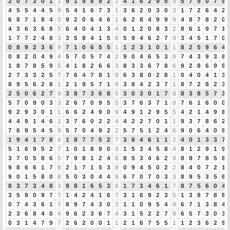
2
0
7
3
0
1
1
9
1
9
8
9
2
2
4
1
6
2
9
5
5
5
7
9
0
7
9
4
5
5
4
4
5
9
5
4
1
6
7
3
1
3
6
2
0
3
0
3
1
7
2
6
4
2
6
8
7
1
8
4
3
9
2
0
6
4
6
1
6
2
8
4
9
9
9
4
8
7
8
2
0
4
3
6
3
6
8
5
6
4
0
4
1
3
4
0
1
2
0
8
3
2
8
6
1
9
7
1
1
7
7
2
4
8
3
3
5
8
4
1
5
6
5
9
4
6
2
7
9
3
4
5
1
7
0
0
8
9
2
3
6
9
7
1
0
6
5
5
1
1
2
3
1
0
1
1
8
2
5
9
6
4
0
8
2
0
4
9
4
5
7
0
5
7
4
2
9
0
4
6
5
3
8
7
4
3
9
3
8
1
8
7
8
5
9
5
4
1
8
2
6
6
3
8
3
3
6
7
8
6
9
2
8
6
9
9
2
7
3
3
2
5
7
7
6
4
7
8
1
9
6
3
8
0
2
8
1
0
4
0
4
1
3
8
9
5
6
2
8
1
2
1
9
5
7
1
8
3
8
4
2
3
7
1
8
7
2
8
2
3
2
5
0
6
2
7
9
3
8
7
3
6
8
5
3
0
3
0
1
7
8
8
3
8
5
7
3
5
7
0
9
0
3
3
2
6
7
0
9
5
5
3
7
6
3
7
1
8
7
6
1
6
0
0
9
2
9
3
0
1
1
6
6
2
4
9
0
9
4
9
1
2
9
5
5
4
2
1
4
9
8
4
4
9
1
4
6
1
3
7
6
0
2
2
4
4
2
2
7
0
1
1
9
3
7
8
6
2
7
6
9
5
4
5
9
5
7
0
4
9
2
2
5
7
5
1
2
4
6
9
0
6
4
0
9
1
9
4
1
7
8
6
1
8
7
7
5
2
7
3
8
4
6
1
1
2
4
0
1
3
3
7
5
1
6
9
5
2
7
1
0
1
8
9
0
9
1
5
3
4
5
8
4
8
1
2
9
1
9
3
7
0
5
8
6
5
7
9
8
1
2
4
6
8
5
3
4
6
2
8
8
9
7
8
5
8
9
8
6
6
1
7
8
2
1
7
1
5
3
8
0
9
4
5
0
2
2
8
4
0
7
2
1
9
0
1
5
8
0
8
5
0
3
0
4
4
8
6
7
0
7
0
3
3
8
9
5
3
5
6
8
3
7
3
4
8
3
9
8
1
6
5
3
8
1
7
3
4
6
1
7
8
7
5
6
0
4
3
5
9
0
9
7
7
1
4
2
4
1
6
7
3
1
6
9
2
3
5
1
3
8
7
8
8
0
7
4
3
6
1
7
8
9
7
4
3
0
3
1
1
0
9
5
4
9
6
7
1
3
8
4
2
3
6
8
4
0
4
9
6
2
3
6
7
4
3
1
5
2
2
7
9
6
5
7
3
0
3
0
3
1
4
7
9
7
2
6
2
0
0
1
1
2
1
6
7
5
5
1
1
2
3
6
2
9