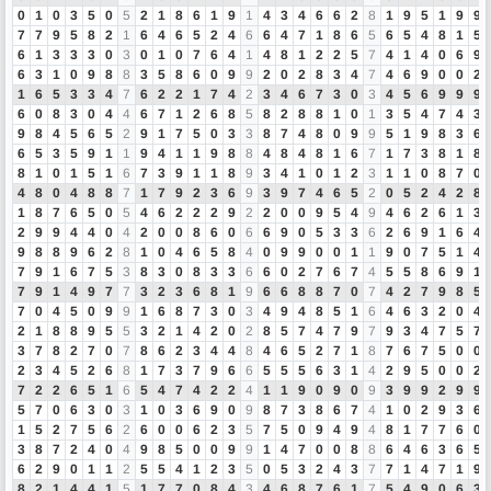
0
1
0
3
5
0
5
2
1
8
6
1
9
1
4
3
4
6
6
2
8
1
9
5
1
9
9
7
7
9
5
8
2
1
6
4
6
5
2
4
6
6
4
7
1
8
6
5
6
5
4
8
1
5
6
1
3
3
3
0
3
0
1
0
7
6
4
1
4
8
1
2
2
5
7
4
1
4
0
6
9
6
3
1
0
9
8
8
3
5
8
6
0
9
9
2
0
2
8
3
4
7
4
6
9
0
0
2
1
6
5
3
3
4
7
6
2
2
1
7
4
2
3
4
6
7
3
0
3
4
5
6
9
9
9
6
0
8
3
0
4
4
6
7
1
2
6
8
5
8
2
8
8
1
0
1
3
5
4
7
4
3
9
8
4
5
6
5
2
9
1
7
5
0
3
3
8
7
4
8
0
9
9
5
1
9
8
3
6
6
5
3
5
9
1
1
9
4
1
1
9
8
8
4
8
4
8
1
6
7
1
7
3
8
1
8
8
1
0
1
5
1
6
7
3
9
1
1
8
9
3
4
1
0
1
2
3
1
1
0
8
7
0
4
8
0
4
8
8
7
1
7
9
2
3
6
9
3
9
7
4
6
5
2
0
5
2
4
2
8
1
8
7
6
5
0
5
4
6
2
2
2
9
2
2
0
0
9
5
4
9
4
6
2
6
1
3
2
9
9
4
4
0
4
2
0
0
8
6
0
6
6
9
0
5
3
3
6
2
6
9
1
6
4
9
8
8
9
6
2
8
1
0
4
6
5
8
4
0
9
9
0
0
1
1
9
0
7
5
1
4
7
9
1
6
7
5
3
8
3
0
8
3
3
6
6
0
2
7
6
7
4
5
5
8
6
9
1
7
9
1
4
9
7
7
3
2
3
6
8
1
9
6
6
8
8
7
0
7
4
2
7
9
8
5
7
0
4
5
0
9
9
1
6
8
7
3
0
3
4
9
4
8
5
1
6
4
6
3
2
0
4
2
1
8
8
9
5
5
3
2
1
4
2
0
2
8
5
7
4
7
9
7
9
3
4
7
5
7
3
7
8
2
7
0
7
8
6
2
3
4
4
8
4
6
5
2
7
1
8
7
6
7
5
0
0
2
3
4
5
2
6
8
1
7
3
7
9
6
6
5
5
5
6
3
1
4
2
9
5
0
0
2
7
2
2
6
5
1
6
5
4
7
4
2
2
4
1
1
9
0
9
0
9
3
9
9
2
9
9
5
7
0
6
3
0
3
1
0
3
6
9
0
9
8
7
3
8
6
7
4
1
0
2
9
3
6
1
5
2
7
5
6
2
6
0
0
6
2
3
5
7
5
0
9
4
9
4
8
1
7
7
6
0
3
8
7
2
4
0
4
9
8
5
0
0
9
9
1
4
7
0
0
8
8
6
4
6
3
6
5
6
2
9
0
1
1
2
5
5
4
1
2
3
5
0
5
3
2
4
3
7
7
1
4
7
1
9
8
2
1
4
4
1
5
1
7
7
0
8
4
3
4
6
8
7
6
1
7
5
4
9
0
6
3