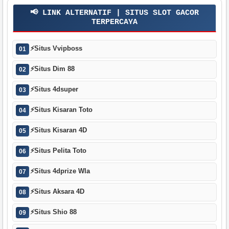
📢 LINK ALTERNATIF | SITUS SLOT GACOR
TERPERCAYA
⚡
Situs Vvipboss
01
⚡
Situs Dim 88
02
⚡
Situs 4dsuper
03
⚡
Situs Kisaran Toto
04
⚡
Situs Kisaran 4D
05
⚡
Situs Pelita Toto
06
⚡
Situs 4dprize Wla
07
⚡
Situs Aksara 4D
08
⚡
Situs Shio 88
09