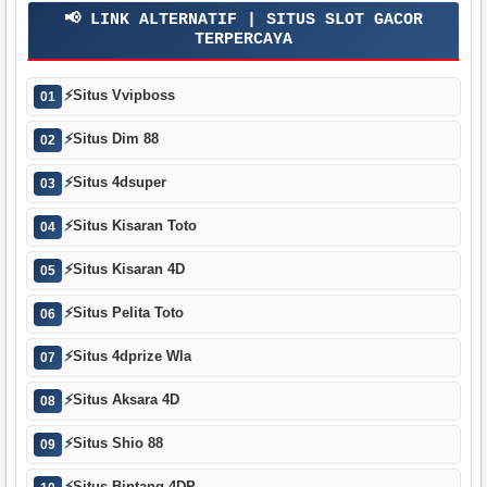
📢 LINK ALTERNATIF | SITUS SLOT GACOR
TERPERCAYA
⚡
Situs Vvipboss
01
⚡
Situs Dim 88
02
⚡
Situs 4dsuper
03
⚡
Situs Kisaran Toto
04
⚡
Situs Kisaran 4D
05
⚡
Situs Pelita Toto
06
⚡
Situs 4dprize Wla
07
⚡
Situs Aksara 4D
08
⚡
Situs Shio 88
09