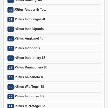
⚡
Situs Bintang 4DP
10
⚡
Situs Anugerah Toto
11
⚡
Situs Indo Vegas 4D
12
⚡
Situs Indo4dpools
13
⚡
Situs Angkanet 4d
14
⚡
Situs Indopools
15
⚡
Situs Indolottery 88
16
⚡
Situs Dunialottery 88
17
⚡
Situs Kaisartoto 88
18
⚡
Situs Wla Togel 88
19
⚡
Situs Indoboss 6D
20
⚡
Situs Microtogel 88
21