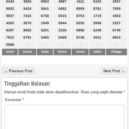
5443
3692
0954
4897
4111
6103
2557
9932
9424
5841
0482
8009
8781
7659
9557
7416
6758
9315
8753
1719
4403
4263
3070
1949
6944
8255
2696
2327
8397
8692
5201
2335
0858
5249
6740
7912
6791
3465
0468
8736
8411
8923
5888
.
.
.
.
.
.
Senin
Selasa
Rabu
Kamis
Jumat
Sabtu
Minggu
← Previous Post
Next Post →
Tinggalkan Balasan
Alamat email Anda tidak akan dipublikasikan.
Ruas yang wajib ditandai
*
Komentar
*