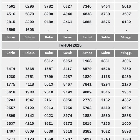
4501
0296
3782
0327
7346
5454
5016
4516
5870
8200
4940
4838
8739
3597
2815
3290
9480
2461
6885
3575
0182
2599
1606
.
.
.
.
.
Senin
Selasa
Rabu
Kamis
Jumat
Sabtu
Minggu
TAHUN 2025
Senin
Selasa
Rabu
Kamis
Jumat
Sabtu
Minggu
.
.
6312
6953
1968
0831
3006
2474
7335
1357
2117
8579
9526
7280
1280
4751
7899
4087
1820
4168
0439
1775
4118
5613
8467
7841
8294
2170
0616
1333
2518
3192
9009
8515
1364
9203
1947
2161
8956
2778
5132
4332
9557
9120
0013
7950
5702
8459
6684
3899
8142
0423
8974
1888
3550
3568
8837
4216
9821
8272
2618
7233
1050
1407
6809
0638
3019
8362
3022
5893
5771
9120
1860
9287
5857
5243
1229