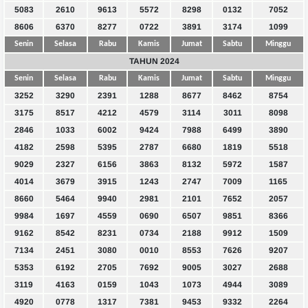
5083
2610
9613
5572
8298
0132
7052
8606
6370
8277
0722
3891
3174
1099
Senin
Selasa
Rabu
Kamis
Jumat
Sabtu
Minggu
TAHUN 2024
Senin
Selasa
Rabu
Kamis
Jumat
Sabtu
Minggu
3252
3290
2391
1288
8677
8462
8754
3175
8517
4212
4579
3114
3011
8098
2846
1033
6002
9424
7988
6499
3890
4182
2598
5395
2787
6680
1819
5518
9029
2327
6156
3863
8132
5972
1587
4014
3679
3915
1243
2747
7009
1165
8660
5464
9940
2981
2101
7652
2057
9984
1697
4559
0690
6507
9851
8366
9162
8542
8231
0734
2188
9912
1509
7134
2451
3080
0010
8553
7626
9207
5353
6192
2705
7692
9005
3027
2688
3119
4163
0159
1043
1073
4944
3089
4920
0778
1317
7381
9453
9332
2264