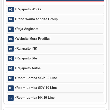
⚡
Rajapaito Works
01
⚡
Paito Warna 4dprize Group
02
⚡
Raja Angkanet
03
⚡
Website Mura Prediksi
04
⚡
Rajapaito INK
05
⚡
Rajapaito Sbs
06
⚡
Rajapaito Autos
07
⚡
Room Lomba SGP 10 Line
08
⚡
Room Lomba SDY 10 Line
09
⚡
Room Lomba HK 10 Line
10