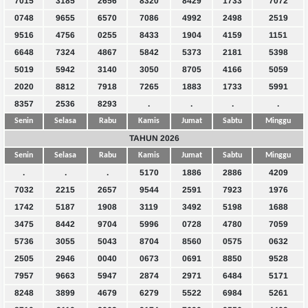
7015
3185
2656
8320
8429
1733
7072
0748
9655
6570
7086
4992
2498
2519
9516
4756
0255
8433
1904
4159
1151
6648
7324
4867
5842
5373
2181
5398
5019
5942
3140
3050
8705
4166
5059
2020
8812
7918
7265
1883
1733
5991
8357
2536
8293
.
.
.
.
Senin
Selasa
Rabu
Kamis
Jumat
Sabtu
Minggu
TAHUN 2026
Senin
Selasa
Rabu
Kamis
Jumat
Sabtu
Minggu
.
.
.
5170
1886
2886
4209
7032
2215
2657
9544
2591
7923
1976
1742
5187
1908
3119
3492
5198
1688
3475
8442
9704
5996
0728
4780
7059
5736
3055
5043
8704
8560
0575
0632
2505
2946
0040
0673
0691
8850
9528
7957
9663
5947
2874
2971
6484
5171
8248
3899
4679
6279
5522
6984
5261