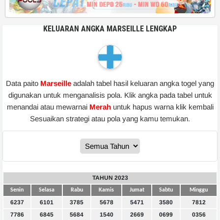
KELUARAN ANGKA MARSEILLE LENGKAP
Data paito
Marseille
adalah tabel hasil keluaran angka togel yang
digunakan untuk menganalisis pola. Klik angka pada tabel untuk
menandai atau mewarnai
Merah
untuk hapus warna klik kembali
Sesuaikan strategi atau pola yang kamu temukan.
TAHUN 2023
Senin
Selasa
Rabu
Kamis
Jumat
Sabtu
Minggu
6237
6101
3785
5678
5471
3580
7812
7786
6845
5684
1540
2669
0699
0356