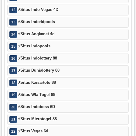
⚡
Situs Indo Vegas 4D
12
⚡
Situs Indo4dpools
13
⚡
Situs Angkanet 4d
14
⚡
Situs Indopools
15
⚡
Situs Indolottery 88
16
⚡
Situs Dunialottery 88
17
⚡
Situs Kaisartoto 88
18
⚡
Situs Wla Togel 88
19
⚡
Situs Indoboss 6D
20
⚡
Situs Microtogel 88
21
⚡
Situs Vegas 6d
22