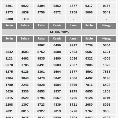
5891
9022
8394
9862
1577
9317
0157
9973
1839
9756
4572
7758
5006
5049
3388
0119
.
.
.
.
.
Senin
Selasa
Rabu
Kamis
Jumat
Sabtu
Minggu
TAHUN 2025
Senin
Selasa
Rabu
Kamis
Jumat
Sabtu
Minggu
.
.
9802
0496
9912
7739
5854
4542
4503
5752
4588
7563
6587
6621
1121
4462
9835
1480
1036
6322
4005
8670
1785
8491
9683
2907
2806
1323
5275
6126
3361
1564
3377
4592
7563
7304
3840
1479
5042
2566
4492
3196
1780
2246
6828
1584
8659
7816
6402
5626
3336
6853
1937
9275
0655
1208
8315
3520
0796
8567
5706
9124
4119
2298
1307
8723
4339
8721
2680
8095
7831
0015
8927
7019
3776
9767
3655
1002
4035
4523
9540
3308
9442
4302