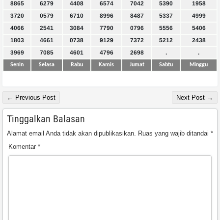
8865
6279
4408
6574
7042
5390
1958
3720
0579
6710
8996
8487
5337
4999
4066
2541
3084
7790
0796
5556
5406
1803
4661
0738
9129
7372
5212
2438
3969
7085
4601
4796
2698
.
.
Senin
Selasa
Rabu
Kamis
Jumat
Sabtu
Minggu
← Previous Post
Next Post →
Tinggalkan Balasan
Alamat email Anda tidak akan dipublikasikan.
Ruas yang wajib ditandai
*
Komentar
*