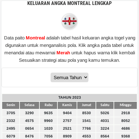
KELUARAN ANGKA MONTREAL LENGKAP
Data paito
Montreal
adalah tabel hasil keluaran angka togel yang
digunakan untuk menganalisis pola. Klik angka pada tabel untuk
menandai atau mewarnai
Merah
untuk hapus warna klik kembali
Sesuaikan strategi atau pola yang kamu temukan.
TAHUN 2023
Senin
Selasa
Rabu
Kamis
Jumat
Sabtu
Minggu
3705
3290
9635
9404
8530
5026
2918
2332
4575
9960
2757
1541
4031
8052
2495
0654
1020
2521
7766
3224
4686
6079
8476
7056
8909
4553
8564
9368