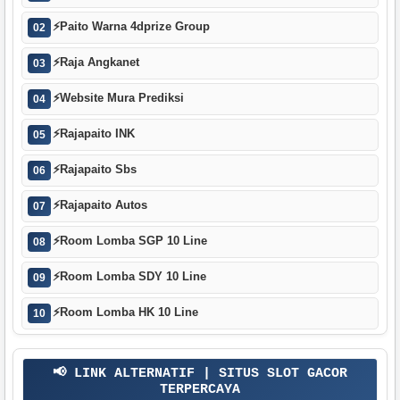
⚡
Paito Warna 4dprize Group
02
⚡
Raja Angkanet
03
⚡
Website Mura Prediksi
04
⚡
Rajapaito INK
05
⚡
Rajapaito Sbs
06
⚡
Rajapaito Autos
07
⚡
Room Lomba SGP 10 Line
08
⚡
Room Lomba SDY 10 Line
09
⚡
Room Lomba HK 10 Line
10
📢 LINK ALTERNATIF | SITUS SLOT GACOR
TERPERCAYA