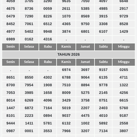
4059
3705
3290
9635
7050
4097
6648
4675
8736
0059
2611
5385
4985
2917
0479
7290
8226
1070
8569
3915
9729
8452
7061
6512
4365
9750
3308
8528
4977
5402
9948
3874
6801
6107
1429
6989
0162
4316
.
.
.
.
Senin
Selasa
Rabu
Kamis
Jumat
Sabtu
Minggu
TAHUN 2026
Senin
Selasa
Rabu
Kamis
Jumat
Sabtu
Minggu
.
.
.
6974
3697
9157
0265
8651
8550
4302
6788
9064
6135
4711
8700
7954
1908
7510
8894
9778
1322
7053
3985
1658
8009
5275
2145
4256
8014
6269
4096
3429
3758
0751
6615
1447
6872
7164
5019
2207
2403
5760
8101
2223
0894
9037
4475
4010
9187
9444
1411
5781
6132
1002
5892
2558
0987
0001
3553
7966
3207
7134
3807