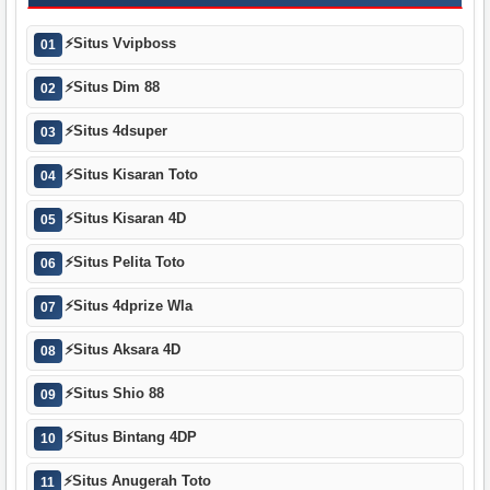
⚡
Situs Vvipboss
01
⚡
Situs Dim 88
02
⚡
Situs 4dsuper
03
⚡
Situs Kisaran Toto
04
⚡
Situs Kisaran 4D
05
⚡
Situs Pelita Toto
06
⚡
Situs 4dprize Wla
07
⚡
Situs Aksara 4D
08
⚡
Situs Shio 88
09
⚡
Situs Bintang 4DP
10
⚡
Situs Anugerah Toto
11