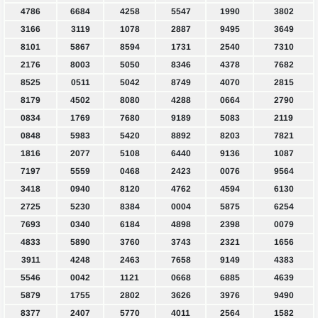
4786
6684
4258
5547
1990
3802
3166
3119
1078
2887
9495
3649
8101
5867
8594
1731
2540
7310
2176
8003
5050
8346
4378
7682
8525
0511
5042
8749
4070
2815
8179
4502
8080
4288
0664
2790
0834
1769
7680
9189
5083
2119
0848
5983
5420
8892
8203
7821
1816
2077
5108
6440
9136
1087
7197
5559
0468
2423
0076
9564
3418
0940
8120
4762
4594
6130
2725
5230
8384
0004
5875
6254
7693
0340
6184
4898
2398
0079
4833
5890
3760
3743
2321
1656
3911
4248
2463
7658
9149
4383
5546
0042
1121
0668
6885
4639
5879
1755
2802
3626
3976
9490
8377
2407
5770
4011
2564
1582