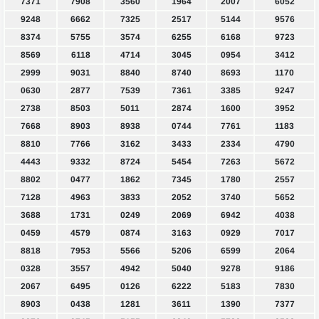
7371
7908
3560
1964
2007
6052
9248
6662
7325
2517
5144
9576
8374
5755
3574
6255
6168
9723
8569
6118
4714
3045
0954
3412
2999
9031
8840
8740
8693
1170
0630
2877
7539
7361
3385
9247
2738
8503
5011
2874
1600
3952
7668
8903
8938
0744
7761
1183
8810
7766
3162
3433
2334
4790
4443
9332
8724
5454
7263
5672
8802
0477
1862
7345
1780
2557
7128
4963
3833
2052
3740
5652
3688
1731
0249
2069
6942
4038
0459
4579
0874
3163
0929
7017
8818
7953
5566
5206
6599
2064
0328
3557
4942
5040
9278
9186
2067
6495
0126
6222
5183
7830
8903
0438
1281
3611
1390
7377