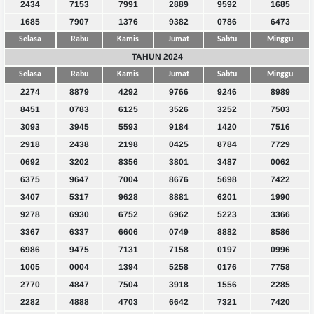
2434
7153
7991
2889
9592
1685
1685
7907
1376
9382
0786
6473
Selasa
Rabu
Kamis
Jumat
Sabtu
Minggu
TAHUN 2024
Selasa
Rabu
Kamis
Jumat
Sabtu
Minggu
2274
8879
4292
9766
9246
8989
8451
0783
6125
3526
3252
7503
3093
3945
5593
9184
1420
7516
2918
2438
2198
0425
8784
7729
0692
3202
8356
3801
3487
0062
6375
9647
7004
8676
5698
7422
3407
5317
9628
8881
6201
1990
9278
6930
6752
6962
5223
3366
3367
6337
6606
0749
8882
8586
6986
9475
7131
7158
0197
0996
1005
0004
1394
5258
0176
7758
2770
4847
7504
3918
1556
2285
2282
4888
4703
6642
7321
7420