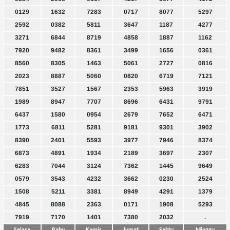
0129
1632
7283
0717
8077
5297
2592
0382
5811
3647
1187
4277
3271
6844
8719
4858
1887
1162
7920
9482
8361
3499
1656
0361
8560
8305
1463
5061
2727
0816
2023
8887
5060
0820
6719
7121
7851
3527
1567
2353
5963
3919
1989
8947
7707
8696
6431
9791
6437
1580
0954
2679
7652
6471
1773
6811
5281
9181
9301
3902
8390
2401
5593
3977
7946
8374
6873
4891
1934
2189
3697
2307
6283
7044
3124
7362
1445
9649
0579
3543
4232
3662
0230
2524
1508
5211
3381
8949
4291
1379
4845
8088
2363
0171
1908
5293
7919
7170
1401
7380
2032
.