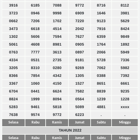
3916
6185
7088
9772
8716
8112
3723
0946
9998
6909
1646
3981
0662
7206
1702
7220
9123
5629
3473
6618
4514
2042
7916
8424
1302
5606
7594
7627
6359
9849
5061
4608
8981
0905
1764
1892
0763
7777
3613
0897
2066
5949
4334
0531
2735
9181
5728
7336
3205
8310
0280
9269
7062
5982
8366
7854
4342
1305
0388
7392
3367
1060
4150
1527
8651
6661
6704
0441
6624
7582
8839
9235
8824
1999
8094
0564
1239
1228
5283
9461
5818
5089
4881
xxxx
7638
9574
9772
6223
.
.
Selasa
Rabu
Kamis
Jumat
Sabtu
Minggu
TAHUN 2022
Selasa
Rabu
Kamis
Jumat
Sabtu
Minggu