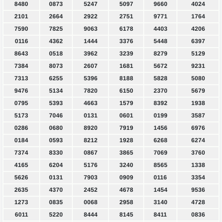
8480
0873
5247
5097
9660
4024
2101
2664
2922
2751
9771
1764
7590
7825
9063
6178
4403
4206
0116
4362
1444
3376
5448
6397
8643
0518
3962
3239
8279
5129
7384
8073
2607
1681
5672
9231
7313
6255
5396
8188
5828
5080
9476
5134
7820
6150
2370
5679
0795
5393
4663
1579
8392
1938
5173
7046
0131
0601
0199
3587
0286
0680
8920
7919
1456
6976
0184
0593
8212
1928
6268
6274
7374
8330
0867
3865
7069
3760
4165
6204
5176
3240
8565
1338
5626
0131
7903
0909
0116
3354
2635
4370
2452
4678
1454
9536
1273
0835
0068
2958
3140
4728
6011
5220
8444
8145
8411
0836