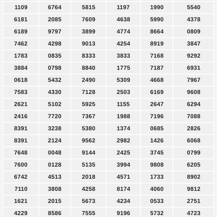
1109
6764
5815
1197
1990
5540
6181
2085
7609
4638
5990
4378
6189
9797
3899
4774
8664
0809
7462
4298
9013
4254
8919
3847
1783
0835
8333
3833
7168
9292
3884
0798
8840
1775
7187
6931
0618
5432
2490
5309
4668
7967
7583
4330
7128
2503
6169
9608
2621
5102
5925
1155
2647
6294
2416
7720
7367
1988
7196
7088
8391
3238
5380
1374
0685
2826
8391
2124
9562
2982
1426
6068
7648
0048
9144
2425
3745
0799
7600
0128
5135
3994
9808
6205
6742
4513
2018
4571
1733
8902
7110
3808
4258
8174
4060
9812
1621
2015
5673
4234
0533
2751
4229
8586
7555
9196
5732
4723