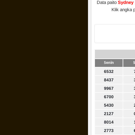
Data paito
Sydney 
Klik angka 
Senin
S
6532
8437
9967
6700
5430
2127
8014
2773