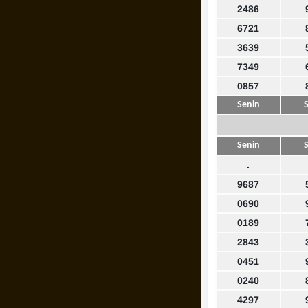
2486
6721
3639
7349
0857
Senin
S
Senin
S
.
9687
0690
0189
2843
0451
0240
4297