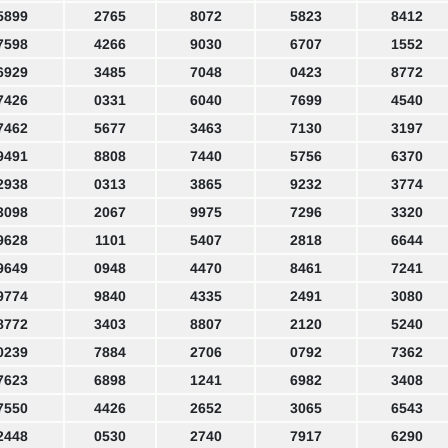
5899
2765
8072
5823
8412
7598
4266
9030
6707
1552
6929
3485
7048
0423
8772
7426
0331
6040
7699
4540
7462
5677
3463
7130
3197
9491
8808
7440
5756
6370
2938
0313
3865
9232
3774
3098
2067
9975
7296
3320
9628
1101
5407
2818
6644
9649
0948
4470
8461
7241
9774
9840
4335
2491
3080
8772
3403
8807
2120
5240
0239
7884
2706
0792
7362
7623
6898
1241
6982
3408
7550
4426
2652
3065
6543
2448
0530
2740
7917
6290