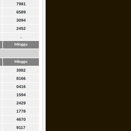
7981
6589
3094
2452
.
Minggu
Minggu
3982
8166
0416
1594
2429
1778
4670
9117