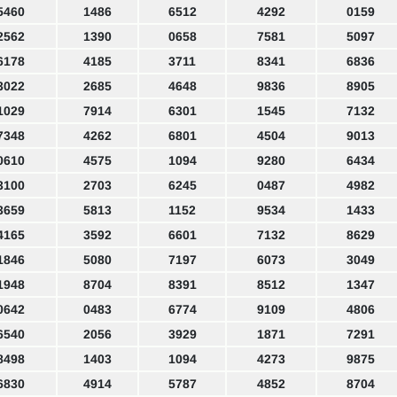
5460
1486
6512
4292
0159
2562
1390
0658
7581
5097
6178
4185
3711
8341
6836
3022
2685
4648
9836
8905
1029
7914
6301
1545
7132
7348
4262
6801
4504
9013
0610
4575
1094
9280
6434
3100
2703
6245
0487
4982
3659
5813
1152
9534
1433
4165
3592
6601
7132
8629
1846
5080
7197
6073
3049
1948
8704
8391
8512
1347
0642
0483
6774
9109
4806
6540
2056
3929
1871
7291
8498
1403
1094
4273
9875
6830
4914
5787
4852
8704