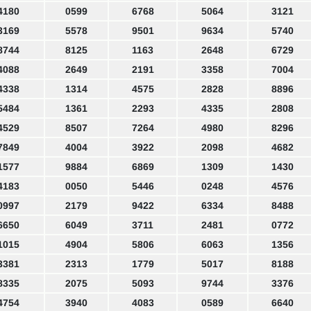
4180
0599
6768
5064
3121
3169
5578
9501
9634
5740
8744
8125
1163
2648
6729
4088
2649
2191
3358
7004
4338
1314
4575
2828
8896
5484
1361
2293
4335
2808
4529
8507
7264
4980
8296
7849
4004
3922
2098
4682
1577
9884
6869
1309
1430
4183
0050
5446
0248
4576
0997
2179
9422
6334
8488
6650
6049
3711
2481
0772
1015
4904
5806
6063
1356
3381
2313
1779
5017
8188
8335
2075
5093
9744
3376
4754
3940
4083
0589
6640