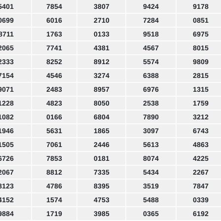
5401
7854
3807
9424
9178
0699
6016
2710
7284
0851
8711
1763
0133
9518
6975
2065
7741
4381
4567
8015
2333
8252
8912
5574
9809
7154
4546
3274
6388
2815
9071
2483
8957
6976
1315
1228
4823
8050
2538
1759
1082
0166
6804
7890
3212
1946
5631
1865
3097
6743
1505
7061
2446
5613
4863
6726
7853
0181
8074
4225
2067
8812
7335
5434
2267
8123
4786
8395
3519
7847
4152
1574
4753
5488
0339
9884
1719
3985
0365
6192