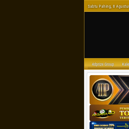
Sabtu Pahing, 8 Agustu
4dprize Group
Kal