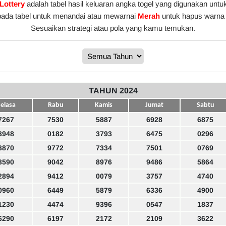
Lottery
adalah tabel hasil keluaran angka togel yang digunakan untu
pada tabel untuk menandai atau mewarnai
Merah
untuk hapus warna 
Sesuaikan strategi atau pola yang kamu temukan.
TAHUN 2024
elasa
Rabu
Kamis
Jumat
Sabtu
7267
7530
5887
6928
6875
3948
0182
3793
6475
0296
3870
9772
7334
7501
0769
3590
9042
8976
9486
5864
2894
9412
0079
3757
4740
0960
6449
5879
6336
4900
1230
4474
9396
0547
1837
6290
6197
2172
2109
3622