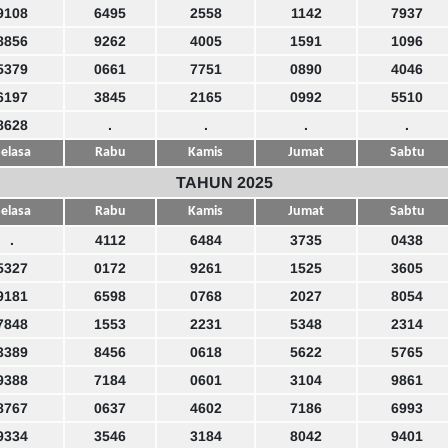
9108
6495
2558
1142
7937
8856
9262
4005
1591
1096
5379
0661
7751
0890
4046
6197
3845
2165
0992
5510
8628
.
.
.
.
elasa
Rabu
Kamis
Jumat
Sabtu
TAHUN 2025
elasa
Rabu
Kamis
Jumat
Sabtu
.
4112
6484
3735
0438
5327
0172
9261
1525
3605
9181
6598
0768
2027
8054
7848
1553
2231
5348
2314
3389
8456
0618
5622
5765
9388
7184
0601
3104
9861
8767
0637
4602
7186
6993
9334
3546
3184
8042
9401