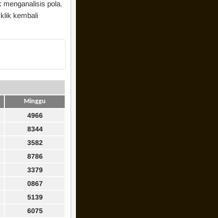
k menganalisis pola.
klik kembali
Minggu
4966
8344
3582
8786
3379
0867
5139
6075