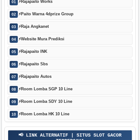
⚡
Rajapaito Works
01
⚡
Paito Warna 4dprize Group
02
⚡
Raja Angkanet
03
⚡
Website Mura Prediksi
04
⚡
Rajapaito INK
05
⚡
Rajapaito Sbs
06
⚡
Rajapaito Autos
07
⚡
Room Lomba SGP 10 Line
08
⚡
Room Lomba SDY 10 Line
09
⚡
Room Lomba HK 10 Line
10
📢 LINK ALTERNATIF | SITUS SLOT GACOR