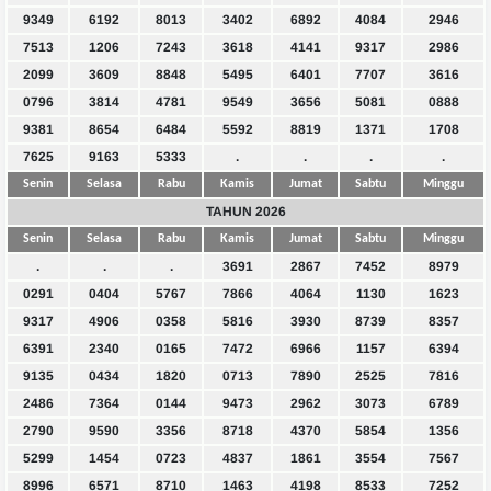
9349
6192
8013
3402
6892
4084
2946
7513
1206
7243
3618
4141
9317
2986
2099
3609
8848
5495
6401
7707
3616
0796
3814
4781
9549
3656
5081
0888
9381
8654
6484
5592
8819
1371
1708
7625
9163
5333
.
.
.
.
Senin
Selasa
Rabu
Kamis
Jumat
Sabtu
Minggu
TAHUN 2026
Senin
Selasa
Rabu
Kamis
Jumat
Sabtu
Minggu
.
.
.
3691
2867
7452
8979
0291
0404
5767
7866
4064
1130
1623
9317
4906
0358
5816
3930
8739
8357
6391
2340
0165
7472
6966
1157
6394
9135
0434
1820
0713
7890
2525
7816
2486
7364
0144
9473
2962
3073
6789
2790
9590
3356
8718
4370
5854
1356
5299
1454
0723
4837
1861
3554
7567
8996
6571
8710
1463
4198
8533
7252