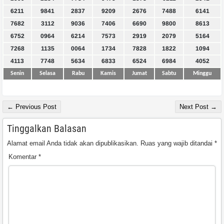
6211
9841
2837
9209
2676
7488
6141
7682
3112
9036
7406
6690
9800
8613
6752
0964
6214
7573
2919
2079
5164
7268
1135
0064
1734
7828
1822
1094
4113
7748
5634
6833
6524
6984
4052
Senin
Selasa
Rabu
Kamis
Jumat
Sabtu
Minggu
← Previous Post
Next Post →
Tinggalkan Balasan
Alamat email Anda tidak akan dipublikasikan.
Ruas yang wajib ditandai
*
Komentar
*