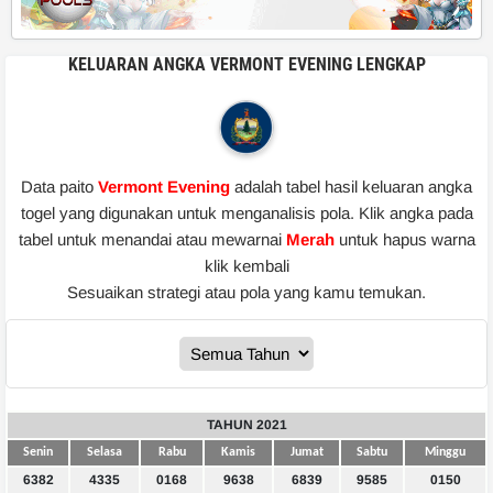
KELUARAN ANGKA VERMONT EVENING LENGKAP
Data paito
Vermont Evening
adalah tabel hasil keluaran angka
togel yang digunakan untuk menganalisis pola. Klik angka pada
tabel untuk menandai atau mewarnai
Merah
untuk hapus warna
klik kembali
Sesuaikan strategi atau pola yang kamu temukan.
TAHUN 2021
Senin
Selasa
Rabu
Kamis
Jumat
Sabtu
Minggu
6382
4335
0168
9638
6839
9585
0150