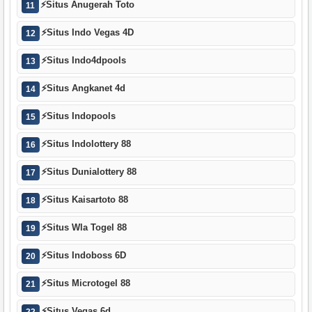
⚡
Situs Anugerah Toto
11
⚡
Situs Indo Vegas 4D
12
⚡
Situs Indo4dpools
13
⚡
Situs Angkanet 4d
14
⚡
Situs Indopools
15
⚡
Situs Indolottery 88
16
⚡
Situs Dunialottery 88
17
⚡
Situs Kaisartoto 88
18
⚡
Situs Wla Togel 88
19
⚡
Situs Indoboss 6D
20
⚡
Situs Microtogel 88
21
⚡
Situs Vegas 6d