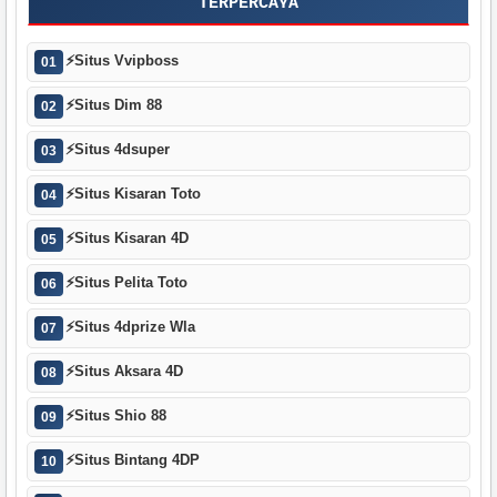
TERPERCAYA
⚡
Situs Vvipboss
01
⚡
Situs Dim 88
02
⚡
Situs 4dsuper
03
⚡
Situs Kisaran Toto
04
⚡
Situs Kisaran 4D
05
⚡
Situs Pelita Toto
06
⚡
Situs 4dprize Wla
07
⚡
Situs Aksara 4D
08
⚡
Situs Shio 88
09
⚡
Situs Bintang 4DP
10