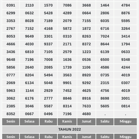
0391
2110
1570
7086
3668
1464
4784
6299
0632
5428
4289
0664
2806
8876
3353
8028
7189
2079
7155
6035
5595
2767
7152
4168
5872
1872
6716
3264
8053
9649
3301
0310
8263
7024
3414
4666
4030
9337
2171
8372
8644
1794
3436
6810
7105
2579
1223
6139
0633
9648
7196
7008
1636
0536
6500
9348
5856
2640
2085
1739
1106
4586
4244
0777
8204
5494
3563
8920
0735
4019
2069
6134
5048
9901
9292
2315
0307
5963
1144
2929
7452
4625
4756
4019
3062
6176
2777
8846
8916
8698
3001
2385
3046
5587
8314
7633
5605
0814
8352
0667
0496
7196
4680
.
.
Senin
Selasa
Rabu
Kamis
Jumat
Sabtu
Minggu
TAHUN 2022
Senin
Selasa
Rabu
Kamis
Jumat
Sabtu
Minggu