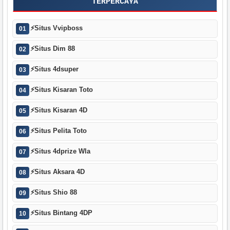
TERPERCAYA
⚡
Situs Vvipboss
01
⚡
Situs Dim 88
02
⚡
Situs 4dsuper
03
⚡
Situs Kisaran Toto
04
⚡
Situs Kisaran 4D
05
⚡
Situs Pelita Toto
06
⚡
Situs 4dprize Wla
07
⚡
Situs Aksara 4D
08
⚡
Situs Shio 88
09
⚡
Situs Bintang 4DP
10