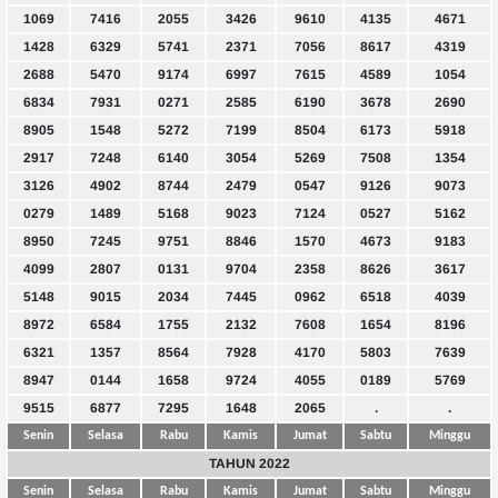
1069
7416
2055
3426
9610
4135
4671
1428
6329
5741
2371
7056
8617
4319
2688
5470
9174
6997
7615
4589
1054
6834
7931
0271
2585
6190
3678
2690
8905
1548
5272
7199
8504
6173
5918
2917
7248
6140
3054
5269
7508
1354
3126
4902
8744
2479
0547
9126
9073
0279
1489
5168
9023
7124
0527
5162
8950
7245
9751
8846
1570
4673
9183
4099
2807
0131
9704
2358
8626
3617
5148
9015
2034
7445
0962
6518
4039
8972
6584
1755
2132
7608
1654
8196
6321
1357
8564
7928
4170
5803
7639
8947
0144
1658
9724
4055
0189
5769
9515
6877
7295
1648
2065
.
.
Senin
Selasa
Rabu
Kamis
Jumat
Sabtu
Minggu
TAHUN 2022
Senin
Selasa
Rabu
Kamis
Jumat
Sabtu
Minggu