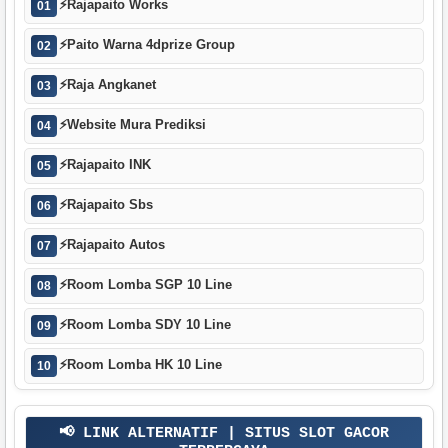
⚡
Rajapaito Works
01
⚡
Paito Warna 4dprize Group
02
⚡
Raja Angkanet
03
⚡
Website Mura Prediksi
04
⚡
Rajapaito INK
05
⚡
Rajapaito Sbs
06
⚡
Rajapaito Autos
07
⚡
Room Lomba SGP 10 Line
08
⚡
Room Lomba SDY 10 Line
09
⚡
Room Lomba HK 10 Line
10
📢 LINK ALTERNATIF | SITUS SLOT GACOR