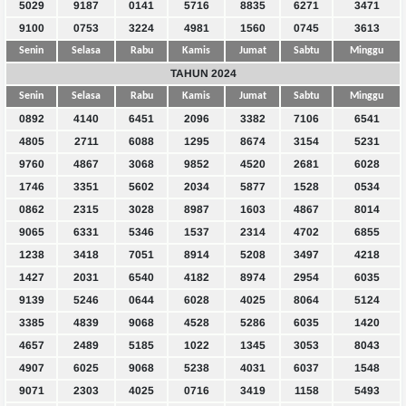
5029
9187
0141
5716
8835
6271
3471
9100
0753
3224
4981
1560
0745
3613
Senin
Selasa
Rabu
Kamis
Jumat
Sabtu
Minggu
TAHUN 2024
Senin
Selasa
Rabu
Kamis
Jumat
Sabtu
Minggu
0892
4140
6451
2096
3382
7106
6541
4805
2711
6088
1295
8674
3154
5231
9760
4867
3068
9852
4520
2681
6028
1746
3351
5602
2034
5877
1528
0534
0862
2315
3028
8987
1603
4867
8014
9065
6331
5346
1537
2314
4702
6855
1238
3418
7051
8914
5208
3497
4218
1427
2031
6540
4182
8974
2954
6035
9139
5246
0644
6028
4025
8064
5124
3385
4839
9068
4528
5286
6035
1420
4657
2489
5185
1022
1345
3053
8043
4907
6025
9068
5238
4031
6037
1548
9071
2303
4025
0716
3419
1158
5493