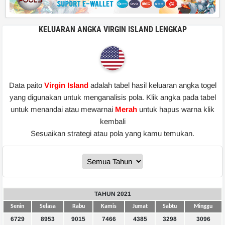
KELUARAN ANGKA VIRGIN ISLAND LENGKAP
Data paito
Virgin Island
adalah tabel hasil keluaran angka togel
yang digunakan untuk menganalisis pola. Klik angka pada tabel
untuk menandai atau mewarnai
Merah
untuk hapus warna klik
kembali
Sesuaikan strategi atau pola yang kamu temukan.
TAHUN 2021
Senin
Selasa
Rabu
Kamis
Jumat
Sabtu
Minggu
6729
8953
9015
7466
4385
3298
3096