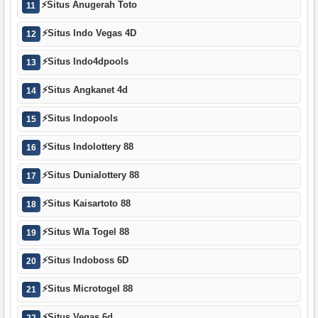
⚡
Situs Anugerah Toto
11
⚡
Situs Indo Vegas 4D
12
⚡
Situs Indo4dpools
13
⚡
Situs Angkanet 4d
14
⚡
Situs Indopools
15
⚡
Situs Indolottery 88
16
⚡
Situs Dunialottery 88
17
⚡
Situs Kaisartoto 88
18
⚡
Situs Wla Togel 88
19
⚡
Situs Indoboss 6D
20
⚡
Situs Microtogel 88
21
⚡
Situs Vegas 6d