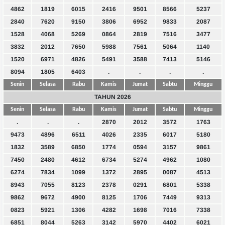
4862
1819
6015
2416
9501
8566
5237
2840
7620
9150
3806
6952
9833
2087
1528
4068
5269
0864
2819
7516
3477
3832
2012
7650
5988
7561
5064
1140
1520
6971
4826
5491
3588
7413
5146
8094
1805
6403
.
.
.
.
Senin
Selasa
Rabu
Kamis
Jumat
Sabtu
Minggu
TAHUN 2026
Senin
Selasa
Rabu
Kamis
Jumat
Sabtu
Minggu
.
.
.
2870
2012
3572
1763
9473
4896
6511
4026
2335
6017
5180
1832
3589
6850
1774
0594
3157
9861
7450
2480
4612
6734
5274
4962
1080
6274
7834
1099
1372
2895
0087
4513
8943
7055
8123
2378
0291
6801
5338
9862
9672
4900
8125
1706
7449
9313
0823
5921
1306
4282
1698
7016
7338
6851
8044
5263
3142
5970
4402
6021