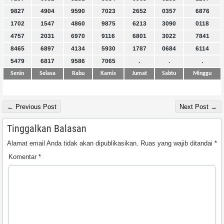
9827
4904
9590
7023
2652
0357
6876
1702
1547
4860
9875
6213
3090
0118
4757
2031
6970
9116
6801
3022
7841
8465
6897
4134
5930
1787
0684
6114
5479
6817
9586
7065
.
.
.
Senin
Selasa
Rabu
Kamis
Jumat
Sabtu
Minggu
← Previous Post
Next Post →
Tinggalkan Balasan
Alamat email Anda tidak akan dipublikasikan.
Ruas yang wajib ditandai
*
Komentar
*