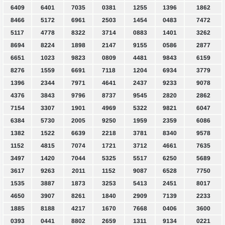
6409
6401
7035
0381
1255
1396
1862
8466
5172
6961
2503
1454
0483
7472
5117
4778
8322
3714
0883
1401
3262
8694
8224
1898
2147
9155
0586
2877
6651
1023
9823
0809
4481
9843
6159
8276
1559
6691
7118
1204
6934
3779
1396
2344
7971
4641
2437
9233
9078
4376
3843
9796
8737
9545
2820
2862
7154
3307
1901
4969
5322
9821
6047
6384
5730
2005
9250
1959
2359
6086
1382
1522
6639
2218
3781
8340
9578
1152
4815
7074
1721
3712
4661
7635
3497
1420
7044
5325
5517
6250
5689
3617
9263
2011
1152
9087
6528
7750
1535
3887
1873
3253
5413
2451
8017
4650
3907
8261
1840
2909
7139
2233
1885
8188
4217
1670
7668
0406
3600
0393
0441
8802
2659
1311
9134
0221