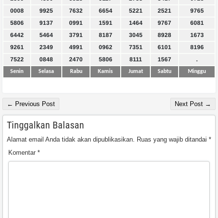
0008
9925
7632
6654
5221
2521
9765
5806
9137
0991
1591
1464
9767
6081
6442
5464
3791
8187
3045
8928
1673
9261
2349
4991
0962
7351
6101
8196
7522
0848
2470
5806
8111
1567
.
Senin
Selasa
Rabu
Kamis
Jumat
Sabtu
Minggu
← Previous Post
Next Post →
Tinggalkan Balasan
Alamat email Anda tidak akan dipublikasikan.
Ruas yang wajib ditandai
*
Komentar
*