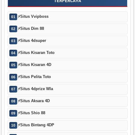
TERPERCAYA
⚡
Situs Vvipboss
01
⚡
Situs Dim 88
02
⚡
Situs 4dsuper
03
⚡
Situs Kisaran Toto
04
⚡
Situs Kisaran 4D
05
⚡
Situs Pelita Toto
06
⚡
Situs 4dprize Wla
07
⚡
Situs Aksara 4D
08
⚡
Situs Shio 88
09
⚡
Situs Bintang 4DP
10