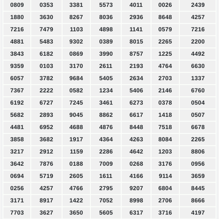
0809
0353
3381
5573
4011
0026
2439
1880
3630
8267
8036
2936
8648
4257
7216
7479
1103
4898
1141
0579
7216
4881
5483
9302
0389
8015
2265
2200
3843
6182
0869
3990
8757
1225
4492
9359
0103
3170
2611
2193
4764
6630
6057
3782
9684
5405
2634
2703
1337
7367
2222
0582
1234
5406
2146
6760
6192
6727
7245
3461
6273
0378
0504
5682
2893
9045
8862
6617
1418
0507
4481
6952
4688
4876
8448
7518
6678
3858
3682
1917
4364
4263
8084
2265
3217
2912
1159
2286
4642
1203
8806
3642
7876
0188
7009
0268
3176
0956
0694
5719
2605
1611
4166
9114
3659
0256
4257
4766
2795
9207
6804
8445
3171
8917
1422
7052
8998
2706
8666
7703
3627
3650
5605
6317
3716
4197