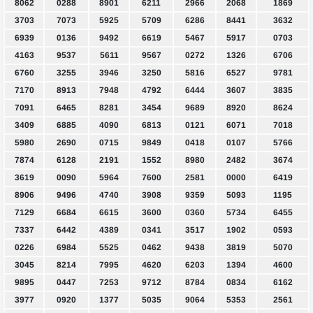
8062
0288
8901
6211
2966
2068
1869
3703
7073
5925
5709
6286
8441
3632
6939
0136
9492
6619
5467
5917
0703
4163
9537
5611
9567
0272
1326
6706
6760
3255
3946
3250
5816
6527
9781
7170
8913
7948
4792
6444
3607
3835
7091
6465
8281
3454
9689
8920
8624
3409
6885
4090
6813
0121
6071
7018
5980
2690
0715
9849
0418
0107
5766
7874
6128
2191
1552
8980
2482
3674
3619
0090
5964
7600
2581
0000
6419
8906
9496
4740
3908
9359
5093
1195
7129
6684
6615
3600
0360
5734
6455
7337
6442
4389
0341
3517
1902
0593
0226
6984
5525
0462
9438
3819
5070
3045
8214
7995
4620
6203
1394
4600
9895
0447
7253
9712
8784
0834
6162
3977
0920
1377
5035
9064
5353
2561