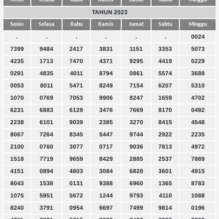
Senin
Selasa
Rabu
Kamis
Jumat
Sabtu
Minggu
TAHUN 2023
Senin
Selasa
Rabu
Kamis
Jumat
Sabtu
Minggu
.
.
.
.
.
.
0024
7399
9484
2417
3831
1151
3353
5073
4235
1713
7470
4371
9295
4419
0229
0291
4835
4011
8794
0861
5574
3688
0053
8011
5471
8249
7154
6207
5310
1070
0769
7053
9906
8247
1659
4702
6231
6883
6129
3476
7669
8170
0492
2238
6101
9039
2385
3270
8415
4548
8067
7264
8345
5447
9744
2922
2235
2100
0760
3077
0717
9036
7813
4972
1518
7719
9659
8429
2885
2537
7889
4151
0894
4803
3084
6828
3601
4915
8043
1538
0131
9388
6960
1365
8783
1075
5951
5672
1244
9793
4110
1088
8240
3791
0954
6697
7499
9814
0196