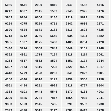
5056
9511
2000
0816
2040
1552
4416
0247
6837
2945
1599
2148
2325
8476
3949
9784
0666
9130
1919
9622
6959
0269
4075
5229
9751
9342
9685
2871
2620
4524
8671
2183
3816
3628
4325
6713
4712
3756
5640
8934
1304
5482
9635
1897
8175
1408
1405
8734
7428
7430
3714
3508
7843
0649
3101
2248
6362
4861
1714
7164
9311
8114
3061
8254
4517
4552
8594
1851
3174
3244
6897
7573
6116
7298
7220
9327
1817
4418
5279
4128
8200
6640
2022
1108
4100
4346
6010
5172
9839
9306
2158
4551
4494
0281
6929
5311
4767
9804
3338
4103
9448
5545
3370
4133
4903
3229
4585
2761
7817
1864
7965
7941
9833
5963
2545
7455
3290
9532
9730
2399
4890
5515
9117
2783
8417
0728