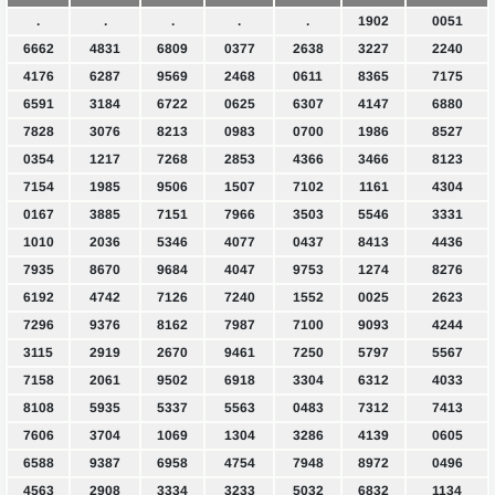
.
.
.
.
.
1902
0051
6662
4831
6809
0377
2638
3227
2240
4176
6287
9569
2468
0611
8365
7175
6591
3184
6722
0625
6307
4147
6880
7828
3076
8213
0983
0700
1986
8527
0354
1217
7268
2853
4366
3466
8123
7154
1985
9506
1507
7102
1161
4304
0167
3885
7151
7966
3503
5546
3331
1010
2036
5346
4077
0437
8413
4436
7935
8670
9684
4047
9753
1274
8276
6192
4742
7126
7240
1552
0025
2623
7296
9376
8162
7987
7100
9093
4244
3115
2919
2670
9461
7250
5797
5567
7158
2061
9502
6918
3304
6312
4033
8108
5935
5337
5563
0483
7312
7413
7606
3704
1069
1304
3286
4139
0605
6588
9387
6958
4754
7948
8972
0496
4563
2908
3334
3233
5032
6832
1134