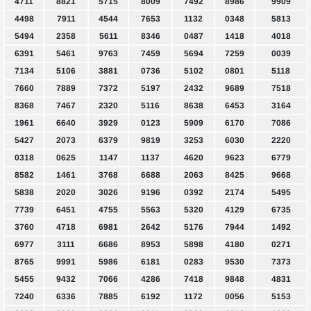
4711
8821
5715
8009
7492
8986
9909
4498
7911
4544
7653
1132
0348
5813
5494
2358
5611
8346
0487
1418
4018
6391
5461
9763
7459
5694
7259
0039
7134
5106
3881
0736
5102
0801
5118
7660
7889
7372
5197
2432
9689
7518
8368
7467
2320
5116
8638
6453
3164
1961
6640
3929
0123
5909
6170
7086
5427
2073
6379
9819
3253
6030
2220
0318
0625
1147
1137
4620
9623
6779
8582
1461
3768
6688
2063
8425
9668
5838
2020
3026
9196
0392
2174
5495
7739
6451
4755
5563
5320
4129
6735
3760
4718
6981
2642
5176
7944
1492
6977
3111
6686
8953
5898
4180
0271
8765
9991
5986
6181
0283
9530
7373
5455
9432
7066
4286
7418
9848
4831
7240
6336
7885
6192
1172
0056
5153