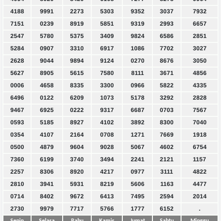
4188
9991
2273
5303
9352
3037
7932
7151
0239
8919
5851
9319
2993
6657
2547
5780
5375
3409
9824
6586
2851
5284
0907
3310
6917
1086
7702
3027
2628
9044
9894
9124
0270
8676
3050
5627
8905
5615
7580
8111
3671
4856
0006
4658
8335
3300
0966
5822
4335
6496
0122
6209
1073
5178
3292
2828
9467
6925
0222
9317
6687
0703
7567
0593
5185
8927
4102
3892
8300
7040
0354
4107
2164
0708
1271
7669
1918
0500
4879
9604
9028
5067
4602
6754
7360
6199
3740
3494
2241
2121
1157
2257
8306
8920
4217
0977
3111
4822
2810
3941
5931
8219
5606
1163
4477
0714
8402
9672
6413
7495
2594
2014
2730
9979
7717
5766
1777
6152
.