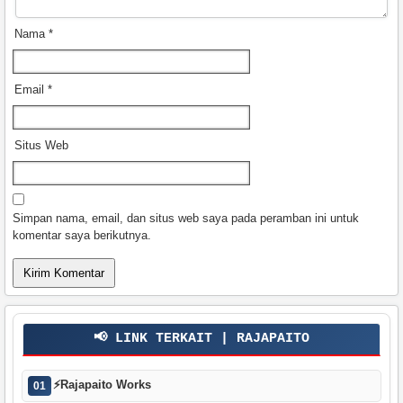
Nama
*
Email
*
Situs Web
Simpan nama, email, dan situs web saya pada peramban ini untuk
komentar saya berikutnya.
📢 LINK TERKAIT | RAJAPAITO
⚡
Rajapaito Works
01