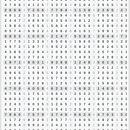
4
7
0
8
8
4
1
2
5
7
3
3
7
6
4
9
1
0
4
4
2
9
5
5
1
0
5
2
8
6
6
3
7
2
5
6
2
7
7
9
4
4
1
1
3
6
9
2
3
6
5
2
2
7
4
9
1
2
3
3
3
1
5
6
7
3
9
4
4
9
0
5
0
5
7
9
5
6
2
1
6
2
4
4
7
2
4
8
9
9
9
5
3
5
4
9
9
8
1
2
3
6
6
3
8
2
4
3
1
9
8
0
8
1
5
5
5
1
5
8
3
4
7
4
6
5
4
9
4
2
9
9
9
0
6
9
5
7
4
2
8
9
2
2
4
2
9
6
2
8
8
1
6
1
7
3
9
9
1
1
7
8
9
8
5
3
8
1
0
0
0
0
2
1
4
7
2
5
5
8
2
1
3
9
4
4
8
7
2
1
7
7
5
3
1
3
3
4
7
6
5
0
6
6
1
9
6
0
6
8
8
0
6
6
2
8
4
9
7
2
9
1
8
7
7
5
9
5
2
2
4
5
8
2
5
7
6
6
2
6
8
5
1
4
3
8
5
4
4
2
9
4
4
1
0
9
9
9
5
6
3
0
3
2
5
7
9
7
1
1
2
3
6
6
3
2
7
3
4
7
7
2
5
1
6
1
4
9
3
3
3
4
2
8
1
6
4
1
9
7
1
8
9
0
3
1
4
9
3
8
8
7
1
2
4
8
3
5
0
1
8
9
5
2
4
9
3
0
3
1
4
1
9
1
6
7
0
8
8
1
9
8
3
2
2
4
1
2
3
4
5
8
9
6
5
2
1
5
9
5
5
6
3
9
8
8
7
4
9
9
9
7
0
0
2
2
6
1
1
8
5
0
5
5
1
2
3
5
5
7
5
9
5
4
7
2
2
4
4
2
6
5
2
9
8
5
1
0
8
8
8
3
2
8
1
2
1
2
5
7
9
0
0
6
6
1
5
9
6
6
1
7
4
7
0
0
0
4
0
5
8
4
6
2
3
6
9
1
6
9
2
2
1
4
6
0
6
5
6
9
7
5
4
9
1
7
5
1
6
9
6
6
1
7
2
5
3
2
5
3
8
3
0
3
4
7
6
8
0
2
2
6
7
2
9
2
0
9
4
9
4
1
0
1
4
5
9
0
3
2
5
3
2
2
2
4
3
7
6
0
3
5
8
1
2
6
5
2
1
3
7
4
2
6
6
7
2
9
6
2
4
9
2
1
3
5
2
0
5
5
1
5
4
1
5
2
5
8
2
1
0
1
3
8
2
4
1
7
9
6
0
6
7
5
7
9
7
3
7
4
9
4
6
6
2
4
6
4
7
0
3
3
5
0
1
1
7
2
9
8
3
2
9
2
8
5
7
7
5
1
0
0
5
5
4
8
2
6
8
3
5
0
0
5
4
9
9
9
2
4
6
2
4
2
1
3
3
6
1
0
1
3
8
0
2
2
8
0