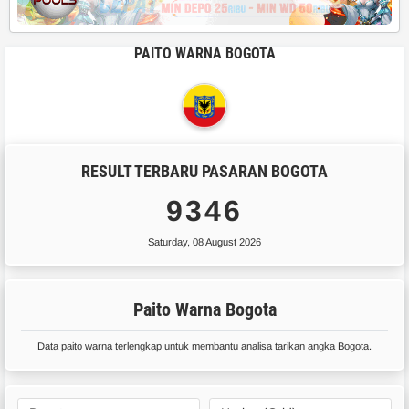
PAITO WARNA BOGOTA
RESULT TERBARU PASARAN BOGOTA
9346
Saturday, 08 August 2026
Paito Warna Bogota
Data paito warna terlengkap untuk membantu analisa tarikan angka Bogota.