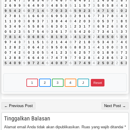
3
2
4
7
2
9
8
5
4
9
7
4
6
7
4
6
4
9
1
1
2
4
5
6
2
8
7
2
6
9
9
9
6
4
9
0
9
4
8
5
0
5
1
1
5
7
3
5
0
5
8
4
4
1
9
5
4
2
6
0
7
1
4
5
7
0
3
3
6
5
9
2
3
5
4
7
1
0
1
0
2
2
7
8
1
9
1
6
6
0
6
6
9
5
3
8
2
9
1
6
7
7
3
7
8
6
4
7
1
1
3
0
3
8
9
3
7
1
3
8
4
4
8
4
2
0
3
3
0
5
3
7
1
8
5
5
3
4
9
4
5
5
8
6
5
6
3
0
1
1
2
3
1
7
8
6
9
2
6
8
8
0
0
5
2
3
5
5
7
5
4
9
3
6
1
7
8
5
4
2
0
2
7
3
4
1
5
3
7
7
8
1
4
5
0
6
8
6
5
8
1
9
3
3
4
1
2
9
2
4
0
5
0
5
0
6
9
7
4
3
7
1
1
5
1
6
2
1
4
4
8
7
2
1
8
9
5
3
4
3
7
4
0
1
2
8
2
1
0
6
4
2
6
9
5
0
6
6
8
8
3
1
4
4
1
0
0
0
3
5
0
7
4
2
6
0
3
0
5
5
4
1
2
3
5
6
2
5
7
3
0
1
8
9
8
7
3
1
2
8
8
7
6
6
4
0
4
7
4
7
9
7
7
0
2
8
1
4
2
8
6
5
2
3
5
4
0
9
9
9
7
2
4
6
4
0
8
7
6
3
7
4
9
4
2
5
0
2
2
6
3
Reset
← Previous Post
Next Post →
Tinggalkan Balasan
Alamat email Anda tidak akan dipublikasikan.
Ruas yang wajib ditandai
*