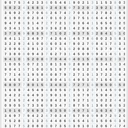
9
0
7
5
3
4
2
3
3
6
0
5
4
6
1
9
0
2
1
3
1
1
5
3
8
0
3
5
8
2
2
4
1
6
8
1
9
2
4
3
6
9
7
3
2
0
2
3
9
2
1
3
5
8
3
6
9
2
2
9
7
0
6
6
2
6
7
4
2
7
0
5
3
8
2
7
8
2
1
9
9
8
1
9
0
9
0
2
3
4
7
0
1
0
2
2
3
7
5
1
6
6
4
4
9
4
5
8
9
4
7
8
6
3
1
4
7
2
7
7
2
1
3
0
3
6
4
1
1
6
5
6
2
2
5
0
3
4
1
5
5
1
6
3
9
3
6
2
8
1
4
2
9
6
6
5
3
9
0
9
9
0
3
7
3
6
9
6
8
3
5
8
7
1
0
2
2
9
3
7
5
3
2
8
4
1
5
1
0
8
4
1
1
2
3
4
9
7
7
4
2
6
4
1
4
5
7
8
6
0
0
2
3
5
8
1
3
2
2
9
2
4
1
0
0
0
6
0
3
4
7
9
0
2
7
9
8
4
1
7
8
3
1
2
0
9
6
6
3
9
1
2
3
3
7
5
1
6
2
9
8
8
7
5
3
7
9
7
6
4
7
3
8
0
8
0
9
4
3
7
6
2
7
3
1
4
5
0
9
9
9
4
1
4
5
1
1
9
4
1
0
1
5
2
0
8
8
7
0
4
4
8
4
0
1
5
6
6
8
1
2
3
3
7
1
0
0
5
5
0
7
2
1
3
8
1
3
6
9
2
8
9
8
8
3
3
4
1
5
3
4
9
0
4
1
5
7
1
0
0
0
5
1
9
7
7
0
6
1
2
3
9
1
4
8
3
8
1
7
7
1
4
5
1
9
5
8
4
0
8
7
9
7
2
7
1
0
1
3
7
2
2
4
6
4
5
4
6
5
2
2
4
3
0
3
8
0
4
1
5
4
9
5
3
8
7
1
6
6
3
4
1
6
8
0
7
7
8
0
1
5
6
3
4
8
3
2
7
2
7
1
8
0
9
5
0
5
5
8
1
6
8
8
7
4
5
4
9
4
8
0
5
6
2
3
5
1
2
3
7
1
4
5
9
0
8
3
4
2
2
4
6
4
9
3
3
9
0
1
0
1
1
0
7
9
7
5
9
8
4
3
6
3
9
2
6
5
2
4
4
0
9
9
8
4
2
8
1
9
2
7
1
8
1
0
2
2
4
4
2
0
9
0
5
5
7
3
3
6
9
9
3
4
7
2
8
7
5
5
1
3
6
0
6
6
5
2
1
0
1
6
7
0
6
9
3
3
6
3
5
0
5
4
0
7
1
8
1
6
3
4
7
9
9
3
6
9
7
7
9
4
2
2
4
7
0
3
4
7
5
7
9
0
9
9
8
7
2
9
2
0
7
5
2
8
1
3
1
3
2
5
4
4
8
6
5
6
5
4
1
5
1
5
0
6
6
3
9
3
1
7
7
5
2
0
8
0
8
0
7
3
5
8
3
9
1
0
1
2
0
6
7
4
7
4