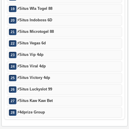
⚡
Situs Wla Togel 88
19
⚡
Situs Indoboss 6D
20
⚡
Situs Microtogel 88
21
⚡
Situs Vegas 6d
22
⚡
Situs Vip 4dp
23
⚡
Situs Viral 4dp
24
⚡
Situs Victory 4dp
25
⚡
Situs Luckyslot 99
26
⚡
Situs Kaw Kaw Bet
27
⚡
4dprize Group
28