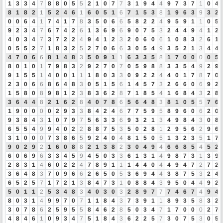
1
3
3
4
7
8
8
0
5
5
2
1
0
7
7
3
1
9
4
4
9
7
3
7
1
0
4
8
1
8
2
1
5
2
4
6
1
6
0
5
1
6
7
1
5
3
8
1
9
6
3
9
3
2
0
0
6
4
1
7
4
1
7
8
3
5
0
6
6
5
8
2
2
4
9
5
9
1
1
0
5
9
2
3
4
7
6
7
4
2
6
1
3
6
9
6
9
0
7
5
3
2
4
4
9
4
1
2
4
0
3
4
7
3
7
2
2
4
9
4
1
2
3
2
0
6
0
6
1
0
8
3
2
6
1
0
5
5
2
7
1
8
3
2
5
2
7
0
6
6
3
0
5
4
9
3
5
2
1
3
4
4
4
7
0
6
6
8
1
4
8
3
5
0
9
1
1
6
3
3
5
8
1
7
0
0
0
0
5
8
0
1
0
1
7
9
8
3
2
9
2
7
0
7
0
5
9
8
8
3
3
5
4
9
2
9
9
1
5
5
1
4
0
0
1
1
1
8
0
3
3
0
9
2
2
4
4
0
1
7
8
7
0
2
3
0
6
6
8
6
4
8
3
0
5
1
5
6
1
4
5
7
3
2
6
6
0
6
9
2
1
5
8
0
8
9
8
1
2
3
8
3
6
2
8
7
1
8
5
4
1
6
8
4
3
2
8
3
6
4
4
8
2
1
6
2
8
4
0
7
8
6
5
6
4
8
3
8
1
0
5
5
7
6
1
9
0
0
0
0
2
9
3
3
8
4
2
4
6
7
7
5
9
5
8
9
6
0
6
2
0
9
3
8
4
3
1
0
7
9
7
5
6
3
3
6
9
3
2
1
3
4
9
8
4
3
0
8
6
5
5
4
9
9
4
0
2
2
8
8
7
5
3
5
0
2
8
1
2
9
5
6
2
9
6
3
1
0
0
0
7
3
8
6
5
9
2
4
0
4
8
1
5
0
5
1
3
2
3
5
1
7
9
0
2
9
2
1
6
0
8
8
2
1
3
8
2
3
0
4
9
4
6
6
8
5
4
5
2
6
0
6
9
6
3
3
4
5
9
4
5
0
3
3
6
1
3
1
4
9
8
7
3
1
3
9
2
8
3
1
4
6
0
2
2
4
7
8
9
1
1
1
4
4
0
4
4
9
4
7
2
7
2
3
6
4
8
3
7
0
9
6
6
2
6
5
0
5
3
6
9
4
4
3
8
7
5
3
2
4
6
5
2
5
7
1
7
2
1
3
8
4
7
3
1
0
8
8
4
3
9
5
0
4
4
9
2
5
0
1
1
2
5
3
4
8
3
4
0
3
0
3
2
8
9
7
7
7
4
6
7
4
9
4
8
0
3
1
4
9
9
7
0
7
1
1
8
4
3
7
3
9
1
1
8
9
3
5
8
3
2
3
0
7
8
6
2
5
9
5
5
8
4
6
2
8
5
0
3
4
7
1
7
0
0
0
2
7
4
8
4
6
1
0
9
3
4
7
5
1
8
4
3
6
2
2
5
7
3
0
7
5
3
0
5