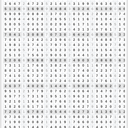
3
6
4
7
2
4
7
2
3
5
2
1
4
0
4
3
1
9
9
9
9
6
3
6
9
0
9
5
1
3
6
9
1
6
9
0
9
4
4
8
4
3
6
3
2
4
6
6
1
0
0
0
4
6
6
9
0
9
9
0
8
8
4
3
3
7
0
3
3
0
3
5
6
2
2
6
8
4
3
7
4
5
8
0
4
4
4
5
2
8
1
2
6
5
5
1
5
1
1
6
7
0
1
0
4
4
4
1
5
8
0
5
5
0
0
5
3
8
0
2
9
6
6
6
1
7
1
8
6
4
0
5
5
1
6
9
6
7
1
8
2
4
6
0
6
6
1
2
4
6
4
3
1
3
4
0
7
6
1
7
2
7
7
8
4
1
5
3
0
8
8
7
0
7
3
0
3
6
4
4
2
6
0
9
0
5
5
3
3
7
0
6
1
7
1
2
4
2
6
2
3
9
6
6
2
5
6
1
7
5
4
8
8
7
7
1
1
9
8
1
9
3
7
4
1
5
7
9
7
5
3
4
3
2
5
7
1
3
9
7
7
8
6
2
9
0
5
5
7
7
1
6
7
5
3
2
3
5
8
3
0
1
1
9
1
5
4
9
6
1
2
5
1
0
1
7
5
6
3
9
9
0
5
6
2
3
4
4
1
5
2
2
8
6
5
4
8
5
2
0
6
6
9
5
8
8
7
9
8
2
0
2
4
9
0
3
3
3
8
6
8
5
6
3
7
3
1
1
2
1
7
6
8
5
3
8
2
4
6
0
5
0
1
1
6
7
8
0
8
4
1
8
0
1
3
4
9
1
5
0
5
1
6
7
7
5
2
7
4
0
4
2
2
3
7
1
1
2
7
4
1
0
1
6
7
2
7
9
2
5
3
0
3
3
6
6
4
1
7
4
1
5
6
2
8
3
0
8
4
3
9
5
0
8
8
0
7
2
4
6
0
6
2
3
5
2
7
6
1
7
1
7
2
6
3
7
1
4
0
2
6
8
1
4
4
9
4
1
9
0
8
8
6
0
6
2
8
2
2
9
5
1
1
2
1
7
7
9
7
0
7
6
2
8
4
0
6
4
1
3
4
7
9
7
7
8
6
9
7
7
5
7
3
1
9
1
9
5
1
5
6
9
6
3
2
5
1
1
9
6
6
4
9
9
2
1
0
1
1
6
4
5
9
4
7
6
6
3
0
6
8
1
9
3
5
4
6
1
5
6
1
8
2
6
8
5
1
7
1
8
9
6
8
5
4
6
4
2
7
9
1
9
2
0
2
0
3
7
2
0
1
1
6
7
8
4
3
0
5
4
4
8
6
2
7
3
1
4
1
3
6
9
1
2
0
7
3
6
9
1
9
8
7
6
8
1
4
5
9
9
8
0
3
3
5
3
3
7
1
4
9
7
1
9
0
9
9
0
8
2
1
0
3
1
9
1
7
6
6
0
6
8
6
3
8
2
0
4
6
5
8
1
9
1
4
4
3
7
4
8
6
9
6
6
4
2
5
7
4
4
1
7
8
3
6