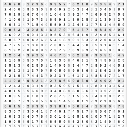
4
6
9
8
8
1
2
9
6
6
0
3
5
2
7
6
2
1
8
9
5
0
5
4
9
7
1
2
4
0
6
6
9
6
3
0
3
8
0
9
2
2
5
3
8
4
3
1
0
4
6
1
8
7
7
0
2
9
2
6
7
0
4
4
1
0
4
8
3
9
2
4
7
2
6
9
5
2
7
5
8
4
1
0
6
6
1
9
7
3
1
6
5
9
1
1
8
9
2
5
7
1
1
3
9
3
2
7
8
6
3
1
4
7
1
5
4
9
5
5
9
3
3
2
4
6
1
7
7
8
1
4
5
5
9
0
9
6
3
9
3
0
8
5
4
6
2
7
9
7
5
1
3
7
1
6
8
4
4
8
0
9
4
6
0
2
2
0
0
1
3
4
9
5
5
3
8
6
4
1
9
1
2
4
8
5
4
6
1
5
8
6
7
4
0
4
2
6
8
5
4
1
8
9
0
1
8
3
2
3
2
0
4
4
5
4
4
7
2
5
7
1
8
6
0
6
7
0
8
2
1
4
4
3
0
3
5
8
1
4
5
1
4
6
1
9
2
2
8
4
0
9
9
7
3
7
9
7
0
9
8
3
2
1
4
5
9
5
0
6
1
2
0
4
4
3
9
2
5
7
4
6
7
5
3
0
2
8
8
7
9
0
5
1
6
4
9
1
1
6
9
6
5
0
7
0
7
1
8
3
5
8
4
6
3
1
4
3
4
5
6
2
2
5
8
5
1
3
4
0
2
5
5
1
1
4
0
5
5
3
4
4
7
2
8
9
2
4
6
5
1
6
9
2
3
5
1
3
7
9
7
5
0
5
9
5
9
9
8
6
5
1
8
6
2
8
9
6
5
2
1
9
1
7
4
4
3
7
0
2
3
7
1
6
1
7
1
8
8
8
4
7
2
1
7
4
1
0
8
8
9
8
2
1
3
2
7
8
6
5
0
8
3
9
3
3
4
0
2
2
9
4
7
2
4
3
7
0
3
1
4
5
0
3
5
9
5
7
5
6
1
7
8
9
1
3
4
5
4
4
8
1
5
6
5
6
6
9
6
3
4
0
8
8
8
0
3
6
9
1
3
5
7
3
0
8
1
0
9
5
5
6
1
0
3
3
2
6
7
9
7
1
5
3
5
8
4
9
3
0
3
2
5
4
8
0
7
7
3
5
6
5
2
6
8
1
4
5
0
8
1
1
2
3
2
9
9
9
6
3
0
6
1
5
6
2
8
3
0
3
3
3
8
1
9
5
0
3
4
7
1
6
8
0
8
7
8
8
3
0
7
7
3
0
4
1
5
7
4
6
1
7
4
5
2
7
9
5
5
6
7
4
6
1
2
0
3
3
6
4
0
7
6
4
3
0
1
9
1
6
5
1
0
1
0
0
7
1
8
2
7
1
9
0
5
5
9
1
7
8
6
6
5
5
9
5
5
2
8
0
8
2
1
4
9
4
6
0
2
7
9
7
7
3
0
1
1
2
8
7
0
6
6
6
2
2
8
1
3
2
1
4
5
7
9