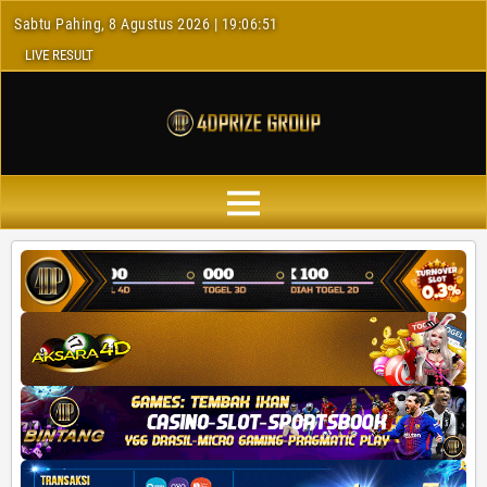
Sabtu Pahing, 8 Agustus 2026 | 19:06:52
LIVE RESULT