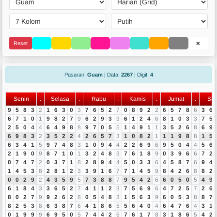
Reset
❌
Pasaran:
Guam
| Data:
2267
| Digit:
4
Senin
.
Selasa
.
Rabu
.
Kamis
.
Jumat
.
Sab
9
5
8
3
2
1
6
3
0
3
7
6
5
2
7
0
8
9
2
2
6
5
7
8
6
3
6
6
7
1
0
1
9
8
2
7
9
6
2
9
3
3
6
1
2
4
6
8
1
0
3
3
7
5
2
5
0
4
4
6
4
9
8
8
9
7
0
5
5
1
4
9
1
1
3
5
2
6
8
6
9
6
9
8
3
2
3
5
2
2
4
2
6
5
7
3
1
0
8
2
1
1
1
9
8
8
1
5
6
3
4
1
5
9
7
4
8
3
1
0
9
4
4
2
2
6
9
6
9
5
0
4
4
5
6
2
1
9
0
9
8
7
1
0
1
3
2
4
8
3
7
6
1
8
9
0
3
9
6
6
7
2
0
7
4
7
2
0
3
7
1
8
2
8
9
4
4
5
0
3
3
6
4
5
8
7
6
9
4
1
4
5
3
8
2
8
1
2
3
3
9
1
6
7
7
1
4
5
9
8
4
2
6
8
8
2
0
0
2
9
2
4
3
5
9
5
7
3
8
8
7
9
5
4
2
6
6
0
5
0
5
4
9
6
1
8
4
3
3
6
5
2
7
4
1
1
2
3
7
5
6
9
6
4
7
2
5
7
2
6
8
0
2
7
9
9
2
6
2
8
0
5
4
8
3
1
5
6
3
9
6
0
5
3
8
8
7
8
2
5
3
8
6
3
8
7
6
4
1
8
6
5
5
6
4
0
4
6
4
7
6
4
3
1
0
1
9
9
9
6
9
5
0
5
7
4
4
2
6
7
6
1
7
8
3
1
8
6
5
4
2