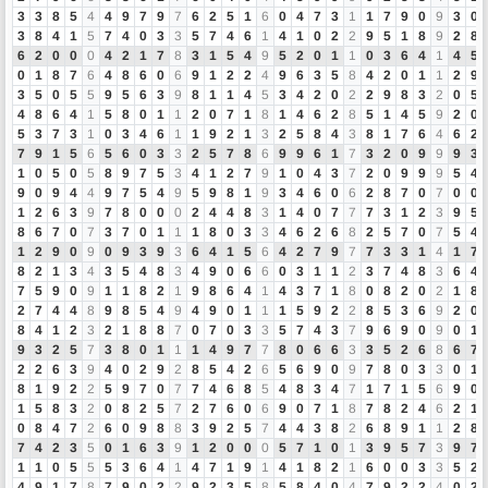
3
3
8
5
4
4
9
7
9
7
6
2
5
1
6
0
4
7
3
1
1
7
9
0
9
3
0
3
8
4
1
5
7
4
0
3
3
5
7
4
6
1
4
1
0
2
2
9
5
1
8
9
2
8
6
2
0
0
0
4
2
1
7
8
3
1
5
4
9
5
2
0
1
1
0
3
6
4
1
4
5
0
1
8
7
6
4
8
6
0
6
9
1
2
2
4
9
6
3
5
8
4
2
0
1
1
2
9
3
5
0
5
5
9
5
6
3
9
8
1
1
4
5
3
4
2
0
2
2
9
8
3
2
0
5
4
8
6
4
1
5
8
0
1
1
2
0
7
1
8
1
4
6
2
8
5
1
4
5
9
2
0
5
3
7
3
1
0
3
4
6
1
1
9
2
1
3
2
5
8
4
3
8
1
7
6
4
6
2
7
9
1
5
6
5
6
0
3
3
2
5
7
8
6
9
9
6
1
7
3
2
0
9
9
9
3
1
0
5
0
5
8
9
7
5
3
4
1
2
7
9
1
0
4
3
7
2
0
9
9
9
5
4
9
0
9
4
4
9
7
5
4
9
5
9
8
1
9
3
4
6
0
6
2
8
7
0
7
0
0
1
2
6
3
9
7
8
0
0
0
2
4
4
8
3
1
4
0
7
7
7
3
1
2
3
9
5
8
6
7
0
7
3
7
0
1
1
1
8
0
3
3
4
6
2
6
8
2
5
7
0
7
5
4
1
2
9
0
9
0
9
3
9
3
6
4
1
5
6
4
2
7
9
7
7
3
3
1
4
1
7
8
2
1
3
4
3
5
4
8
3
4
9
0
6
6
0
3
1
1
2
3
7
4
8
3
6
4
7
5
9
0
9
1
1
8
2
1
9
8
6
4
1
4
3
7
1
8
0
8
2
0
2
1
8
2
7
4
4
8
9
8
5
4
9
4
9
0
1
1
1
5
9
2
2
8
5
3
6
9
2
0
8
4
1
2
3
2
1
8
8
7
0
7
0
3
3
5
7
4
3
7
9
6
9
0
9
0
1
9
3
2
5
7
3
8
0
1
1
1
4
9
7
7
8
0
6
6
3
3
5
2
6
8
6
7
2
2
6
3
9
4
0
2
9
2
8
5
4
2
6
5
6
9
0
9
7
8
0
3
3
0
1
8
1
9
2
2
5
9
7
0
7
7
4
6
8
5
4
8
3
4
7
1
7
1
5
6
9
0
1
5
8
3
2
0
8
2
5
7
2
7
6
0
6
9
0
7
1
8
7
8
2
4
6
2
1
0
8
4
7
2
6
0
9
8
8
3
9
2
5
7
4
4
3
8
2
6
8
9
1
1
2
8
7
4
2
3
5
0
1
6
3
9
1
2
0
0
0
5
7
1
0
1
3
9
5
7
3
9
7
1
1
0
5
5
5
3
6
4
1
4
7
1
9
1
4
1
8
2
1
6
0
0
3
3
5
2
4
9
1
7
8
7
9
0
2
2
9
2
3
5
8
5
8
4
0
4
7
9
2
2
4
0
2