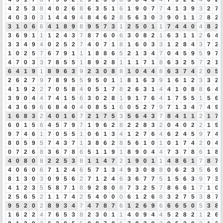
4
2
5
3
8
4
0
2
6
8
6
3
5
1
6
1
9
0
7
7
4
1
3
9
3
2
7
4
0
3
0
3
1
4
4
9
4
8
4
6
2
8
5
6
3
0
3
9
0
1
1
2
8
2
3
1
0
6
6
4
1
8
9
8
9
5
7
3
1
2
5
0
1
1
7
4
4
0
4
8
2
3
6
9
1
1
1
2
4
3
7
8
7
6
0
6
3
0
8
2
1
6
3
1
1
2
6
4
3
3
4
9
4
0
2
5
2
7
4
0
7
1
8
1
6
0
3
3
1
2
8
4
3
7
2
1
0
2
5
7
6
7
9
1
1
1
8
8
6
5
2
1
3
4
7
0
4
5
9
5
9
7
4
7
0
3
3
7
8
5
5
1
8
9
2
8
1
1
1
7
1
8
6
3
2
5
7
2
1
6
4
1
9
1
8
9
6
3
9
2
3
0
8
8
1
0
4
4
8
6
3
7
4
2
0
5
2
6
2
7
9
7
8
9
5
5
9
5
0
1
1
8
1
6
3
9
1
6
1
2
3
3
2
4
1
9
2
2
7
0
5
8
4
0
5
1
7
8
2
6
3
1
4
4
1
0
8
8
6
4
3
9
0
4
4
7
4
1
5
6
3
0
2
8
1
9
1
7
6
4
1
7
5
5
1
5
6
4
3
6
9
6
6
8
4
0
4
0
8
5
1
6
0
5
2
7
9
7
1
3
4
7
4
9
1
6
8
3
2
4
0
1
6
7
2
1
7
5
3
5
6
4
3
7
8
4
1
1
2
1
7
6
0
1
5
6
4
5
7
9
7
1
9
6
2
8
2
2
8
3
2
0
4
0
2
2
1
9
9
7
4
6
1
7
0
5
5
1
0
6
1
3
4
1
2
7
6
4
6
2
4
5
9
7
4
8
0
5
9
5
7
4
3
7
1
3
8
6
2
8
5
6
1
0
1
0
1
7
4
2
0
4
0
7
2
6
8
3
6
7
8
6
5
1
1
9
1
8
9
0
4
4
7
3
7
8
6
1
8
4
0
8
0
8
2
2
5
3
8
1
1
4
7
2
1
9
0
1
1
4
8
6
1
7
8
7
4
0
6
0
6
7
1
2
4
6
5
7
1
3
4
9
3
0
8
8
0
6
2
3
5
6
9
8
1
3
0
3
0
9
5
6
2
7
1
2
4
6
3
6
7
7
5
1
5
6
3
9
7
3
4
1
2
3
5
5
8
7
1
8
9
2
8
0
8
7
3
2
5
7
8
6
6
1
7
1
0
2
5
6
5
2
1
1
7
4
2
5
4
0
0
0
6
1
2
6
8
3
2
7
5
3
8
7
9
5
2
0
2
8
9
3
4
7
4
7
8
7
6
1
2
6
9
6
6
6
5
0
5
3
8
1
6
2
2
4
7
6
5
3
8
2
3
0
1
1
4
0
9
4
4
5
2
8
2
1
2
6