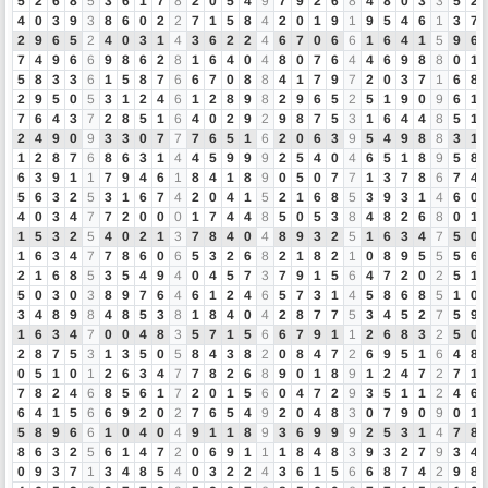
5
2
6
8
5
3
6
1
7
8
2
0
5
4
9
7
9
2
6
8
4
8
0
3
3
5
2
4
0
3
9
3
8
6
0
2
2
7
1
5
8
4
2
0
1
9
1
9
5
4
6
1
3
7
2
9
6
5
2
4
0
3
1
4
3
6
2
2
4
6
7
0
6
6
1
6
4
1
5
9
6
7
4
9
6
6
9
8
6
2
8
1
6
4
0
4
8
0
7
6
4
4
6
9
8
8
0
1
5
8
3
3
6
1
5
8
7
6
6
7
0
8
8
4
1
7
9
7
2
0
3
7
1
6
8
2
9
5
0
5
3
1
2
4
6
1
2
8
9
8
2
9
6
5
2
5
1
9
0
9
6
1
7
6
4
3
7
2
8
5
1
6
4
0
2
9
2
9
8
7
5
3
1
6
4
4
8
5
1
2
4
9
0
9
3
3
0
7
7
7
6
5
1
6
2
0
6
3
9
5
4
9
8
8
3
1
1
2
8
7
6
8
6
3
1
4
4
5
9
9
9
2
5
4
0
4
6
5
1
8
9
5
8
6
3
9
1
1
7
9
4
6
1
8
4
1
8
9
0
5
0
7
7
1
3
7
8
6
7
4
5
6
3
2
5
3
1
6
7
4
2
0
4
1
5
2
1
6
8
5
3
9
3
1
4
6
0
4
0
3
4
7
7
2
0
0
0
1
7
4
4
8
5
0
5
3
8
4
8
2
6
8
0
1
1
5
3
2
5
4
0
2
1
3
7
8
4
0
4
8
9
3
2
5
1
6
3
4
7
5
0
1
6
3
4
7
7
8
6
0
6
5
3
2
6
8
2
1
8
2
1
0
8
9
5
5
5
6
2
1
6
8
5
3
5
4
9
4
0
4
5
7
3
7
9
1
5
6
4
7
2
0
2
5
1
5
0
3
0
3
8
9
7
6
4
6
1
2
4
6
5
7
3
1
4
5
8
6
8
5
1
0
3
4
8
9
8
4
8
5
3
8
1
8
4
0
4
2
8
7
7
5
3
4
5
2
7
5
9
1
6
3
4
7
0
0
4
8
3
5
7
1
5
6
6
7
9
1
1
2
6
8
3
2
5
0
2
8
7
5
3
1
3
5
0
5
8
4
3
8
2
0
8
4
7
2
6
9
5
1
6
4
8
0
5
1
0
1
2
6
3
4
7
7
8
2
6
8
9
0
1
8
9
1
2
4
7
2
7
1
7
8
2
4
6
8
5
6
1
7
2
0
1
5
6
0
4
7
2
9
3
5
1
1
2
4
6
6
4
1
5
6
6
9
2
0
2
7
6
5
4
9
2
0
4
8
3
0
7
9
0
9
0
1
5
8
9
6
6
1
0
4
0
4
9
1
1
8
9
3
6
9
9
9
2
5
3
1
4
7
8
8
6
3
2
5
6
1
4
7
2
0
6
9
1
1
1
8
4
8
3
9
3
2
7
9
3
4
0
9
3
7
1
3
4
8
5
4
0
3
2
2
4
3
6
1
5
6
6
8
7
4
2
9
8