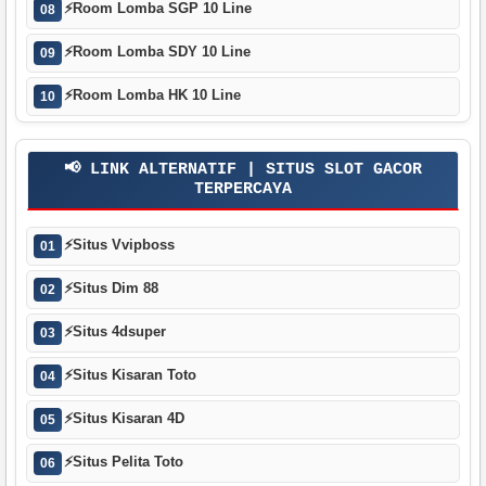
⚡
Room Lomba SGP 10 Line
08
⚡
Room Lomba SDY 10 Line
09
⚡
Room Lomba HK 10 Line
10
📢 LINK ALTERNATIF | SITUS SLOT GACOR
TERPERCAYA
⚡
Situs Vvipboss
01
⚡
Situs Dim 88
02
⚡
Situs 4dsuper
03
⚡
Situs Kisaran Toto
04
⚡
Situs Kisaran 4D
05
⚡
Situs Pelita Toto
06