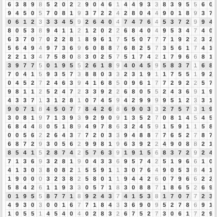
6
3
8
9
8
5
2
0
2
2
9
0
4
6
1
4
4
9
3
3
8
3
9
5
5
6
0
9
4
5
0
5
7
0
8
1
9
3
7
2
2
4
2
8
0
4
4
9
0
1
8
9
3
7
0
6
1
2
3
3
3
4
5
9
2
6
4
0
4
7
4
7
6
4
5
3
7
2
9
9
4
8
0
5
3
8
9
4
1
1
2
1
2
0
2
2
6
8
4
0
4
9
5
3
4
7
4
0
6
3
7
0
7
0
2
2
8
1
8
9
6
1
7
5
5
0
7
7
7
1
9
2
2
3
2
5
6
4
9
4
9
7
3
6
9
6
0
8
8
7
6
8
2
5
7
3
5
6
1
7
4
1
2
2
1
3
4
7
5
8
0
8
3
0
2
5
7
5
1
7
4
2
1
7
9
6
6
8
1
3
9
7
7
5
0
1
9
5
5
2
6
1
8
9
4
0
4
5
9
5
8
3
7
1
6
8
7
0
4
1
5
9
3
5
7
3
8
8
0
3
3
2
3
1
9
1
1
7
5
5
1
9
2
0
4
5
2
7
2
4
6
3
9
4
1
6
8
5
0
9
6
1
7
7
2
9
2
2
5
7
9
8
1
1
2
5
2
4
7
2
3
3
9
2
2
6
8
0
5
5
2
4
3
6
9
1
9
4
3
3
7
1
3
1
2
8
1
0
7
4
5
9
4
2
9
9
9
9
5
1
2
3
3
1
9
0
7
1
8
4
5
0
7
7
8
4
2
6
8
6
9
0
3
3
2
7
5
7
3
1
9
3
0
8
1
9
7
1
3
9
3
9
2
9
0
9
1
3
5
2
7
0
8
1
4
5
4
5
6
8
4
4
8
0
5
1
8
9
4
9
7
8
6
3
2
4
5
9
1
5
9
1
1
5
8
0
0
5
6
2
2
6
4
3
7
7
2
0
3
3
9
4
8
8
7
7
6
5
2
7
8
7
6
8
7
2
9
3
0
5
6
2
9
9
8
1
9
6
3
9
2
2
4
9
0
8
8
2
1
8
5
4
1
5
2
8
7
4
2
5
7
6
3
9
1
9
1
5
6
8
3
7
2
9
2
4
7
1
3
6
9
3
2
8
1
9
0
4
3
3
6
9
5
7
4
2
5
1
9
6
6
1
0
4
1
3
0
3
8
0
8
2
1
5
5
9
1
1
3
0
7
6
4
9
0
5
3
8
4
1
1
9
0
0
0
3
2
3
8
2
5
8
0
1
1
9
4
4
2
6
0
7
9
6
6
2
2
5
8
4
2
6
1
1
9
3
3
0
5
7
1
8
3
0
8
8
7
1
8
6
5
2
6
9
0
1
9
5
5
8
7
7
1
8
9
2
4
3
7
4
1
5
3
8
1
7
0
7
7
2
3
4
9
3
0
3
0
0
1
6
7
7
1
8
4
3
3
6
9
0
9
5
2
7
8
6
9
1
1
0
5
5
1
4
5
4
0
4
0
2
8
3
2
6
7
5
2
7
3
0
6
1
7
2
9