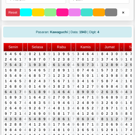
Reset
❌
Pasaran:
Kawaguchi
| Data:
1943
| Digit:
4
Senin
.
Selasa
.
Rabu
.
Kamis
.
Jumat
.
Sab
6
4
5
6
2
0
2
1
8
9
1
3
9
5
5
3
4
6
4
1
8
4
3
0
3
6
7
2
4
6
1
7
9
8
7
0
7
5
2
3
8
2
7
0
1
2
3
3
7
4
5
9
1
8
7
5
4
3
7
1
9
3
8
2
6
1
4
0
4
5
0
7
3
1
1
2
8
9
8
2
9
1
6
8
2
1
5
4
6
5
2
2
8
9
1
1
0
7
4
6
1
5
7
3
2
5
2
1
0
5
4
9
4
6
8
5
7
3
1
2
3
2
5
9
5
0
1
1
6
3
9
8
8
8
9
1
4
6
5
2
8
2
4
3
7
5
6
7
1
8
3
4
1
6
7
5
8
7
4
2
1
6
2
6
8
0
8
0
1
4
9
4
3
8
2
5
7
4
3
2
7
9
6
9
8
4
3
8
9
6
4
1
7
8
5
1
8
9
8
1
4
6
4
1
8
9
0
0
0
2
6
3
5
8
4
1
1
8
9
3
3
1
6
4
2
6
2
7
0
5
5
1
4
7
1
8
5
6
8
9
8
2
7
5
0
6
7
4
4
8
3
5
8
1
9
4
6
1
2
4
8
9
8
3
2
6
0
6
1
8
2
6
4
0
4
9
2
6
7
4
4
8
1
3
4
6
8
5
2
7
2
9
7
1
8
1
0
9
7
3
1
4
2
6
9
0
9
5
8
1
7
8
4
1
2
6
8
0
2
3
5
8
8
5
4
3
5
8
4
5
4
8
9
8
2
8
6
1
7
0
6
3
4
7
8
1
1
2
3
7
4
6
2
8
8
7
4
1
2
6
8
1
7
5
4
9
6
8
7
1
8
2
0
6
9
6
4
1
9
8
4
0
4
8
2
3
9
3
4
8
1
0
1
3
6
5
5
1
5
2
9
1
1
7
4