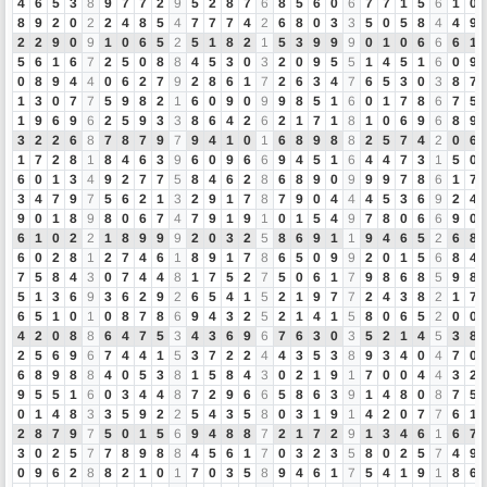
4
6
5
3
8
9
7
7
2
9
5
2
8
7
6
8
5
6
0
6
7
7
1
5
6
1
0
8
9
2
0
2
2
4
8
5
4
7
7
7
4
2
6
8
0
3
3
5
0
5
8
4
4
9
2
2
9
0
9
1
0
6
5
2
5
1
8
2
1
5
3
9
9
9
0
1
0
6
6
6
1
5
6
1
6
7
2
5
0
8
8
4
5
3
0
3
2
0
9
5
5
1
4
5
1
6
0
9
0
8
9
4
4
0
6
2
7
9
2
8
6
1
7
2
6
3
4
7
6
5
3
0
3
8
7
1
3
0
7
7
5
9
8
2
1
6
0
9
0
9
9
8
5
1
6
0
1
7
8
6
7
5
1
9
6
9
6
2
5
9
3
3
8
6
4
2
6
2
1
7
1
8
1
0
6
9
6
8
9
3
2
2
6
8
7
8
7
9
7
9
4
1
0
1
6
8
9
8
8
2
5
7
4
2
0
6
1
7
2
8
1
8
4
6
3
9
6
0
9
6
6
9
4
5
1
6
4
4
7
3
1
5
0
6
0
1
3
4
9
2
7
7
5
8
4
6
2
8
6
8
9
0
9
9
9
7
8
6
1
7
3
4
7
9
7
5
6
2
1
3
2
9
1
7
8
7
9
0
4
4
4
5
3
6
9
2
4
9
0
1
8
9
8
0
6
7
4
7
9
1
9
1
0
1
5
4
9
7
8
0
6
6
9
0
6
1
0
2
2
1
8
9
9
9
2
0
3
2
5
8
6
9
1
1
9
4
6
5
2
6
8
6
0
2
8
1
2
7
4
6
1
8
9
1
7
8
6
5
0
9
9
2
0
1
5
6
8
4
7
5
8
4
3
0
7
4
4
8
1
7
5
2
7
5
0
6
1
7
9
8
6
8
5
9
8
5
1
3
6
9
3
6
2
9
2
6
5
4
1
5
2
1
9
7
7
2
4
3
8
2
1
7
6
5
1
0
1
0
8
7
8
6
9
4
3
2
5
2
1
4
1
5
8
0
6
5
2
0
0
4
2
0
8
8
6
4
7
5
3
4
3
6
9
6
7
6
3
0
3
5
2
1
4
5
3
8
2
5
6
9
6
7
4
4
1
5
3
7
2
2
4
4
3
5
3
8
9
3
4
0
4
7
0
6
8
9
8
8
4
0
5
3
8
1
5
8
4
3
0
2
1
9
1
7
0
0
4
4
3
2
9
5
5
1
6
0
3
4
4
8
7
2
9
6
6
5
8
6
3
9
1
4
8
0
8
7
5
0
1
4
8
3
3
5
9
2
2
5
4
3
5
8
0
3
1
9
1
4
2
0
7
7
6
1
2
8
7
9
7
5
0
1
5
6
9
4
8
8
7
2
1
7
2
9
1
3
4
6
1
6
7
3
0
2
5
7
7
8
9
8
8
4
5
6
1
7
0
3
2
3
5
8
0
2
5
7
4
9
0
9
6
2
8
8
2
1
0
1
7
0
3
5
8
9
4
6
1
7
5
4
1
9
1
8
6