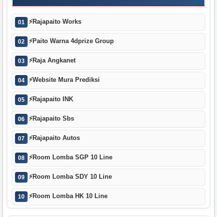
⚡
Rajapaito Works
01
⚡
Paito Warna 4dprize Group
02
⚡
Raja Angkanet
03
⚡
Website Mura Prediksi
04
⚡
Rajapaito INK
05
⚡
Rajapaito Sbs
06
⚡
Rajapaito Autos
07
⚡
Room Lomba SGP 10 Line
08
⚡
Room Lomba SDY 10 Line
09
⚡
Room Lomba HK 10 Line
10