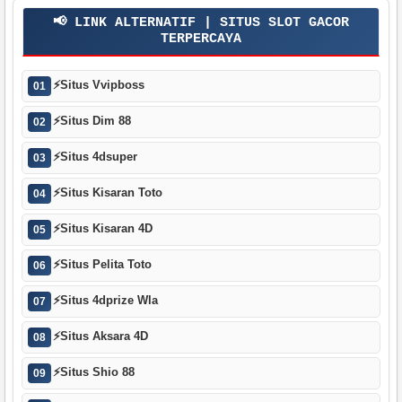
📢 LINK ALTERNATIF | SITUS SLOT GACOR
TERPERCAYA
⚡
Situs Vvipboss
01
⚡
Situs Dim 88
02
⚡
Situs 4dsuper
03
⚡
Situs Kisaran Toto
04
⚡
Situs Kisaran 4D
05
⚡
Situs Pelita Toto
06
⚡
Situs 4dprize Wla
07
⚡
Situs Aksara 4D
08
⚡
Situs Shio 88
09