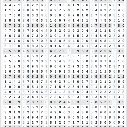
2
5
6
5
2
8
8
9
3
3
0
6
7
9
7
4
1
4
2
6
3
6
9
1
1
5
4
4
4
7
1
8
6
2
2
6
8
2
2
3
3
6
1
9
8
6
5
6
3
2
6
8
3
5
1
1
9
4
4
8
4
2
4
6
4
2
7
2
9
3
2
4
2
6
4
9
2
7
9
4
0
8
7
6
0
6
8
0
2
4
6
0
5
9
6
6
7
8
1
0
1
7
4
0
8
8
1
6
2
8
3
6
9
6
4
0
3
3
1
6
6
7
4
1
4
3
1
4
3
4
5
0
5
1
6
5
7
9
3
3
3
8
5
0
5
1
6
8
0
8
5
6
3
8
2
7
3
4
3
7
8
0
4
7
9
5
5
7
9
0
4
4
0
3
2
9
2
9
3
0
4
4
2
1
1
8
9
4
4
5
6
7
8
6
9
7
3
0
3
3
0
1
8
9
1
5
2
2
4
4
8
6
2
8
2
5
8
8
7
0
7
0
8
7
0
7
8
8
8
5
4
4
5
0
6
6
5
4
8
1
9
2
9
6
1
9
0
9
5
8
3
5
8
8
1
6
9
6
0
4
4
1
5
4
7
5
2
7
8
5
8
5
5
8
4
5
8
6
9
6
4
3
7
0
7
0
9
5
3
8
3
2
5
6
2
3
0
4
7
9
5
5
6
5
3
2
5
7
4
2
8
1
9
7
3
2
5
8
8
8
7
6
7
1
0
5
5
8
4
1
1
9
3
3
1
9
4
3
7
3
5
5
8
4
6
8
7
9
7
1
0
8
1
2
3
5
0
9
5
4
9
9
6
4
7
2
7
3
6
2
8
5
6
7
2
9
7
3
8
6
0
5
5
9
9
8
5
4
0
8
9
3
3
1
4
6
4
1
1
1
1
5
6
8
4
9
7
5
0
5
0
5
2
6
8
0
5
6
8
5
2
6
3
2
5
9
8
9
2
2
1
2
1
1
4
1
5
7
8
4
7
2
4
6
3
7
1
3
0
2
7
9
8
2
1
2
3
5
9
8
9
9
9
9
5
8
1
9
1
7
1
5
6
2
8
4
5
6
2
1
6
5
2
7
9
2
4
9
5
1
6
7
9
9
6
6
7
4
1
3
4
6
6
0
4
4
7
2
2
2
4
7
8
5
2
7
4
2
3
4
1
5
6
7
3
6
8
5
9
3
9
8
8
3
4
9
1
1
3
2
2
0
0
9
9
2
8
7
1
8
0
0
2
4
6
0
3
0
7
7
8
5
2
1
3
3
9
9
0
9
9
9
1
5
9
2
2
5
2
9
4
4
2
8
6
6
3
0
1
3
6
9
6
1
3
9
1
9
1
2
2
7
7
5
4
9
6
6
3
0
4
8
6
5
2
9
0
4
4
9
4
3
1
9
9
9
4
9
4
7
2
9
1
9
9
9
0
5
8
4
3
4
4
1
8
9
9
6
6
8
5
9
5
1
2
7
3
1
8
3
2
5
7
1
7
2
1
3
2
8
0
0
0
5
6