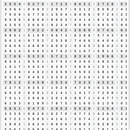
2
0
5
4
9
5
2
7
5
3
1
7
2
3
5
6
0
2
1
3
2
7
2
8
1
0
5
4
3
6
4
1
0
0
8
3
2
2
9
3
7
1
6
3
1
2
3
8
0
9
2
2
4
3
7
0
0
6
6
6
7
7
8
6
1
5
0
4
4
8
4
5
6
2
9
7
2
4
6
2
3
9
5
8
6
5
6
8
0
8
8
8
6
0
3
3
4
4
1
4
5
8
1
5
9
5
3
9
4
3
5
5
1
2
6
6
5
2
9
2
3
4
7
9
0
8
0
8
4
8
5
0
5
9
6
2
9
8
2
1
7
0
2
2
4
0
8
4
2
6
2
6
8
9
8
0
7
4
6
1
6
9
9
9
5
1
6
5
1
5
9
5
9
6
7
3
1
6
3
8
8
7
5
7
4
3
7
8
9
5
6
1
4
5
9
7
5
2
7
2
5
3
8
2
7
4
6
6
3
6
4
0
4
4
8
1
3
8
0
6
6
4
6
8
9
8
6
0
0
2
2
9
3
4
5
9
3
8
4
2
6
5
2
6
9
1
4
5
8
4
6
3
9
6
7
6
2
8
5
1
6
7
4
5
8
1
2
3
6
8
1
7
6
9
6
9
3
3
9
3
5
7
2
1
3
8
3
4
6
1
1
9
6
6
3
3
4
8
5
0
1
1
9
5
0
1
1
0
7
5
3
8
9
3
6
0
6
4
8
3
3
6
8
0
1
0
1
7
8
5
4
3
4
7
6
3
9
7
7
5
8
0
6
6
1
0
1
5
6
1
7
2
2
4
8
3
4
4
6
2
8
0
3
5
9
5
4
5
0
3
3
5
8
1
9
1
6
3
0
3
3
4
7
8
4
9
3
3
5
3
0
2
2
2
2
3
6
9
1
0
4
8
3
1
6
7
8
1
2
3
2
4
5
8
4
2
5
3
4
7
7
0
2
3
5
4
3
2
1
3
0
1
2
2
7
5
3
8
3
5
2
7
1
0
2
8
1
4
7
3
9
3
6
1
5
6
2
3
0
6
0
2
0
2
8
0
8
1
9
2
1
4
1
5
1
4
1
7
8
7
2
0
8
8
2
6
7
5
1
1
2
2
9
6
6
3
3
0
1
8
9
8
8
7
1
8
5
4
7
7
5
7
8
6
1
9
3
3
8
1
8
9
8
7
8
7
5
3
9
1
6
0
6
5
1
3
9
3
0
3
5
8
5
1
6
9
4
7
5
3
2
9
5
3
8
5
0
2
9
2
1
2
5
4
9
3
1
3
3
3
5
8
9
8
2
6
8
6
2
7
0
7
6
7
7
1
8
4
2
6
3
9
2
2
8
7
2
2
4
5
5
8
5
4
4
1
6
1
7
2
0
7
4
2
2
4
2
6
8
4
6
1
8
8
2
1
3
6
2
4
6
8
9
0
6
6
8
9
6
3
9
9
2
8
3
2
7
0
5
0
6
2
8
0
6
8
9
8
7
4
0
2
2
1
9
1
2
3
7
9
1
3
4
3
2