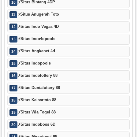
⚡
Situs Bintang 4DP
10
⚡
Situs Anugerah Toto
11
⚡
Situs Indo Vegas 4D
12
⚡
Situs Indo4dpools
13
⚡
Situs Angkanet 4d
14
⚡
Situs Indopools
15
⚡
Situs Indolottery 88
16
⚡
Situs Dunialottery 88
17
⚡
Situs Kaisartoto 88
18
⚡
Situs Wla Togel 88
19
⚡
Situs Indoboss 6D
20
⚡
Situs Microtogel 88