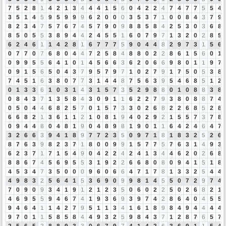
7
5
2
8
1
4
2
1
3
4
4
4
1
5
6
0
4
2
2
4
7
4
7
7
5
5
4
3
5
1
4
5
9
5
9
9
9
6
2
0
0
0
3
5
3
7
1
0
0
8
4
3
7
9
8
2
3
4
7
5
7
6
7
4
5
7
9
0
9
8
8
5
8
4
2
5
3
0
3
6
8
8
5
0
5
5
3
8
9
4
4
2
4
5
5
1
6
0
7
9
7
1
3
2
0
2
8
5
6
2
4
6
1
1
4
2
8
1
6
7
7
7
5
9
0
4
4
8
2
9
7
3
1
5
6
0
7
7
0
7
6
8
0
4
4
7
2
5
8
4
8
8
0
2
2
8
6
1
5
6
0
1
0
9
9
5
5
6
4
1
0
1
4
5
6
6
3
6
2
0
6
6
9
8
0
1
1
9
7
0
9
1
5
6
5
0
4
3
7
9
5
7
9
7
1
0
2
7
9
1
7
5
0
5
3
8
7
4
5
1
6
3
8
0
7
7
3
1
4
4
8
7
5
6
3
9
5
4
6
8
5
1
2
0
1
3
3
6
1
0
3
1
4
3
1
5
7
3
5
2
9
8
8
0
1
0
8
8
3
8
0
8
4
3
7
1
3
5
8
4
3
0
9
1
1
6
2
2
7
9
3
8
0
8
8
7
4
0
5
0
4
4
6
8
2
5
7
0
1
5
7
3
3
0
2
6
8
2
2
6
8
5
2
8
6
6
8
2
1
3
6
1
1
2
1
0
8
1
9
4
0
2
9
2
1
5
5
7
3
7
8
0
9
4
4
8
0
4
8
1
9
0
4
8
9
8
1
9
0
1
1
6
4
2
4
6
4
7
3
2
6
6
3
9
4
1
8
9
7
7
2
3
5
0
9
7
1
8
1
8
3
2
5
2
6
8
7
6
3
9
8
2
3
7
1
8
0
0
9
9
1
5
7
7
5
7
6
3
1
4
9
3
6
2
3
7
1
7
1
5
4
9
0
4
2
2
4
2
4
1
3
4
4
6
2
0
2
6
8
8
8
6
7
4
5
6
9
5
5
3
1
9
2
2
6
6
8
0
8
0
9
4
1
5
1
8
4
5
3
4
7
3
5
0
0
0
9
6
0
6
6
4
7
1
7
8
1
3
3
2
5
4
4
4
9
8
3
2
5
6
4
1
5
3
6
9
0
9
9
8
1
4
5
5
0
7
2
9
7
4
7
0
9
0
9
3
4
1
9
1
2
1
2
3
5
0
6
0
2
2
5
0
2
6
8
2
1
4
6
9
5
5
9
4
6
7
4
1
9
3
6
9
3
9
7
4
2
8
6
4
0
4
5
5
9
4
6
4
1
1
4
2
7
9
5
1
1
3
4
1
6
1
8
9
8
4
9
4
4
4
4
9
7
0
1
1
5
8
5
8
4
4
9
3
2
5
9
8
4
3
7
1
2
8
7
6
5
7