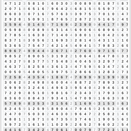
4
7
1
2
3
5
8
1
0
1
6
0
3
0
3
0
0
8
9
8
8
1
8
7
6
8
7
2
0
7
1
8
6
5
1
6
7
9
6
4
2
6
6
8
1
5
6
5
5
9
7
7
5
3
8
6
0
3
3
0
7
1
6
7
5
7
6
3
9
3
9
7
5
3
7
0
1
0
1
4
7
2
9
2
8
1
5
0
9
1
1
8
7
6
5
2
2
8
7
2
9
5
1
6
5
2
4
5
3
5
9
4
4
0
1
4
5
9
7
1
6
9
6
2
3
9
0
9
4
4
1
7
8
9
7
0
5
9
8
8
0
0
8
9
8
5
3
1
4
5
6
9
0
6
6
6
8
9
6
6
2
7
2
7
8
5
4
1
6
3
8
2
7
1
4
0
4
3
8
0
1
1
6
0
4
2
6
6
5
8
3
7
1
8
3
0
5
6
2
1
6
9
3
3
2
8
1
4
5
4
3
1
1
2
1
6
5
3
6
5
2
7
5
4
7
2
4
2
1
4
5
4
9
4
1
5
7
9
8
3
2
6
9
8
9
6
7
4
9
9
4
4
8
2
6
7
1
8
2
7
6
0
6
9
7
1
5
6
7
7
9
8
5
2
7
8
9
0
5
5
3
1
9
2
2
1
0
6
4
1
8
4
7
8
6
3
1
4
3
2
7
9
8
3
7
7
5
7
5
4
8
3
4
0
4
5
9
3
2
9
7
7
2
4
4
6
3
7
1
8
2
5
8
4
3
6
1
3
4
4
7
5
9
5
6
3
4
7
2
5
4
0
0
5
0
5
4
8
0
5
5
3
9
7
5
3
2
8
6
6
3
1
2
8
3
2
7
1
7
2
5
8
4
4
3
5
4
9
1
8
6
7
4
7
8
9
9
9
9
1
9
9
9
0
6
3
0
6
2
8
2
4
9
8
8
6
0
0
4
4
8
8
7
2
9
7
8
9
3
3
2
7
0
9
9
9
9
3
2
4
6
1
4
9
6
3
9
9
5
4
0
4
2
9
4
6
1
6
6
7
2
2
9
2
8
5
1
0
1
9
8
1
6
7
2
3
4
3
7
1
7
9
3
3
6
7
8
3
6
0
6
8
8
4
3
7
9
3
4
1
5
4
7
0
9
9
1
6
6
3
9
8
7
5
7
8
9
8
8
3
5
3
8
3
1
5
6
2
1
1
6
9
6
3
1
5
3
8
6
1
8
2
4
5
9
1
2
5
9
5
8
9
0
4
4
7
9
4
5
9
2
5
5
3
8
6
9
2
4
7
0
7
5
0
3
8
2
4
6
3
0
3
9
6
4
7
2
2
5
8
2
1
4
0
6
8
0
1
1
1
8
7
1
8
6
7
3
5
8
3
7
4
6
1
1
9
0
5
5
6
3
5
9
7
2
9
1
6
1
9
1
1
0
2
9
2
2
6
5
2
7
9
6
0
2
2
5
4
4
4
1
6
7
3
4
2
2
4
7
0
6
1
7
0
0
7
9
7
7
7
2
3
5
1
1