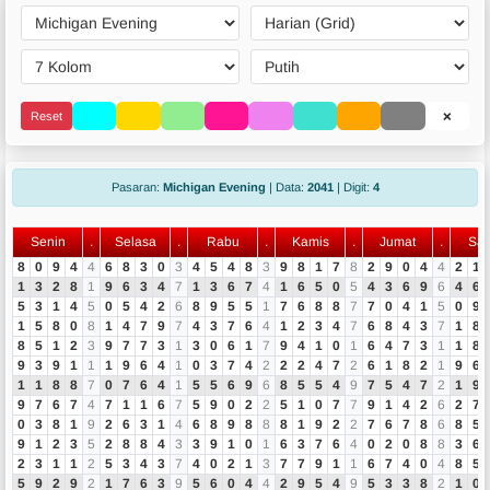
Reset
❌
Pasaran:
Michigan Evening
| Data:
2041
| Digit:
4
Senin
.
Selasa
.
Rabu
.
Kamis
.
Jumat
.
Sab
8
0
9
4
4
6
8
3
0
3
4
5
4
8
3
9
8
1
7
8
2
9
0
4
4
2
1
1
3
2
8
1
9
6
3
4
7
1
3
6
7
4
1
6
5
0
5
4
3
6
9
6
4
6
5
3
1
4
5
0
5
4
2
6
8
9
5
5
1
7
6
8
8
7
7
0
4
1
5
0
9
1
5
8
0
8
1
4
7
9
7
4
3
7
6
4
1
2
3
4
7
6
8
4
3
7
1
8
8
5
1
2
3
9
7
7
3
1
3
0
6
1
7
9
4
1
0
1
6
4
7
3
1
1
8
9
3
9
1
1
1
9
6
4
1
0
3
7
4
2
2
2
4
7
2
6
1
8
2
1
9
6
1
1
8
8
7
0
7
6
4
1
5
5
6
9
6
8
5
5
4
9
7
5
4
7
2
1
9
9
7
6
7
4
7
1
1
6
7
5
9
0
2
2
5
1
0
7
7
9
1
4
2
6
2
7
0
3
8
1
9
2
6
3
1
4
6
8
9
8
8
8
1
9
2
2
7
6
7
8
6
8
5
9
1
2
3
5
2
8
8
4
3
3
9
1
0
1
6
3
7
6
4
0
2
0
8
8
3
6
2
3
1
1
2
5
3
4
3
7
4
0
2
1
3
7
7
9
1
1
6
7
4
0
4
8
5
5
9
2
9
2
1
7
6
3
9
5
6
0
4
4
2
9
5
4
9
5
3
3
8
2
1
0