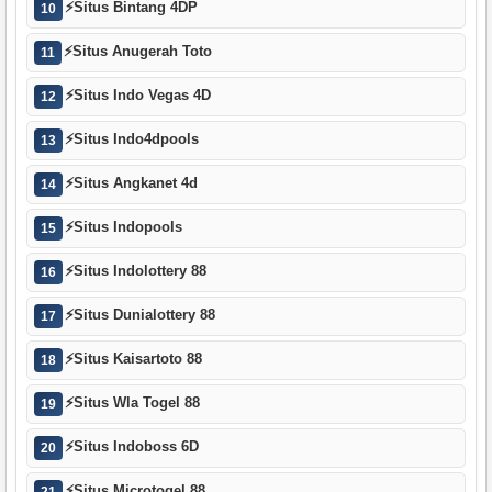
⚡
Situs Bintang 4DP
10
⚡
Situs Anugerah Toto
11
⚡
Situs Indo Vegas 4D
12
⚡
Situs Indo4dpools
13
⚡
Situs Angkanet 4d
14
⚡
Situs Indopools
15
⚡
Situs Indolottery 88
16
⚡
Situs Dunialottery 88
17
⚡
Situs Kaisartoto 88
18
⚡
Situs Wla Togel 88
19
⚡
Situs Indoboss 6D
20
⚡
Situs Microtogel 88