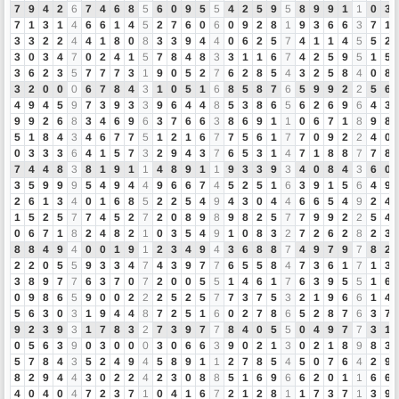
7
9
4
2
6
7
4
6
8
5
6
0
9
5
5
4
2
5
9
5
8
9
9
1
1
0
3
7
1
3
1
4
6
6
1
4
5
2
7
6
0
6
0
9
2
8
1
9
3
6
6
3
7
1
3
3
2
2
4
4
1
8
0
8
3
3
9
4
4
0
6
2
5
7
4
1
1
4
5
5
2
3
0
3
4
7
0
2
4
1
5
7
8
4
8
3
3
1
1
6
7
4
2
5
9
5
1
5
3
6
2
3
5
7
7
7
3
1
9
0
5
2
7
6
2
8
5
4
3
2
5
8
4
0
8
3
2
0
0
0
6
7
8
4
3
1
0
5
1
6
8
5
8
7
6
5
9
9
2
2
5
6
4
9
4
5
9
7
3
9
3
3
9
6
4
4
8
5
3
8
6
5
6
2
6
9
6
4
3
9
9
2
6
8
3
4
6
9
6
3
7
6
6
3
8
6
9
1
1
0
6
7
1
8
9
8
5
1
8
4
3
4
6
7
7
5
1
2
1
6
7
7
5
6
1
7
7
0
9
2
2
4
0
0
3
3
3
6
4
1
5
7
3
2
9
4
3
7
6
5
3
1
4
7
1
8
8
7
7
8
7
4
4
8
3
8
1
9
1
1
4
8
9
1
1
9
3
3
9
3
4
0
8
4
3
6
0
3
5
9
9
9
5
4
9
4
4
9
6
6
7
4
5
2
5
1
6
3
9
1
5
6
4
9
2
6
1
3
4
0
1
6
8
5
2
2
5
4
9
4
3
0
4
4
6
6
5
4
9
2
4
1
5
2
5
7
7
4
5
2
7
2
0
8
9
8
9
8
2
5
7
7
9
9
2
2
5
4
0
6
7
1
8
2
4
8
2
1
0
3
5
4
9
1
0
8
3
2
7
2
6
2
8
2
3
8
8
4
9
4
0
0
1
9
1
2
3
4
9
4
3
6
8
8
7
4
9
7
9
7
8
2
2
2
0
5
5
9
3
3
4
7
4
3
9
7
7
6
5
5
8
4
7
3
6
1
7
1
3
3
8
9
7
7
6
3
7
0
7
2
0
0
5
5
1
4
6
1
7
6
3
9
5
5
1
6
0
9
8
6
5
9
0
0
2
2
2
5
2
5
7
7
3
7
5
3
2
1
9
6
6
1
4
5
6
3
0
3
1
9
4
4
8
7
2
5
1
6
0
2
7
8
6
5
2
8
7
6
3
7
9
2
3
9
3
1
7
8
3
2
7
3
9
7
7
8
4
0
5
5
0
4
9
7
7
3
1
0
5
6
3
9
0
3
0
0
0
3
0
6
6
3
9
0
2
1
3
0
2
1
8
9
8
3
5
7
8
4
3
5
2
4
9
4
5
8
9
1
1
2
7
8
5
4
5
0
7
6
4
2
9
8
2
9
4
4
3
0
2
2
4
2
3
0
8
8
5
1
6
9
6
6
2
0
1
1
6
6
4
0
4
0
4
7
2
3
7
1
0
4
1
6
7
2
1
2
8
1
1
7
3
7
1
3
9