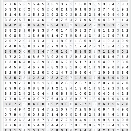
7
7
6
5
2
1
5
4
5
9
3
1
3
7
1
1
3
0
9
9
5
3
3
4
7
9
7
5
3
3
2
5
2
4
6
5
2
6
0
2
1
3
6
1
8
3
2
2
7
4
6
1
9
1
5
1
4
8
3
1
5
8
3
2
9
3
3
0
3
6
2
8
2
1
6
4
9
4
4
9
8
3
8
2
5
7
0
1
4
6
1
0
8
7
6
4
7
7
9
5
5
0
4
3
7
1
1
4
4
4
2
9
2
0
6
4
9
4
9
4
3
0
3
6
6
4
7
2
3
3
6
1
7
7
2
3
8
2
8
1
0
9
9
3
3
4
0
1
4
5
5
8
2
7
9
8
1
1
2
3
1
2
5
0
8
5
4
1
3
5
9
5
1
4
7
7
5
8
5
1
3
4
8
1
7
9
7
8
3
2
0
7
2
9
1
9
7
3
1
7
1
8
0
8
1
8
5
9
5
4
1
0
3
3
0
9
2
4
8
4
3
8
3
7
0
7
7
3
8
3
2
1
7
4
7
2
1
1
3
4
7
5
3
3
5
0
0
0
0
4
3
4
7
4
6
1
6
7
8
9
5
3
8
7
1
2
6
8
0
1
3
7
2
2
4
6
8
5
7
3
9
2
4
7
2
9
3
3
4
7
9
5
1
6
7
6
8
1
3
0
4
4
8
6
3
9
3
3
0
6
2
8
5
1
7
3
1
5
4
0
7
7
3
0
9
4
5
9
5
4
6
7
6
4
8
3
3
8
2
8
6
0
1
1
9
0
9
0
9
9
4
8
2
0
5
5
9
2
2
0
2
0
1
4
7
2
6
5
0
4
4
1
0
9
8
8
8
6
8
3
5
7
3
1
2
8
3
2
3
2
7
9
7
1
3
6
1
7
6
8
6
9
6
9
1
1
1
9
7
7
0
8
5
1
6
0
0
2
8
1
2
3
7
0
7
2
0
7
6
4
7
0
2
9
9
2
2
9
8
8
9
8
1
2
1
3
4
1
3
0
1
1
5
1
2
1
3
1
6
6
8
3
2
5
2
1
9
4
4
3
0
6
8
5
1
0
0
3
3
0
4
0
4
4
2
8
7
7
9
6
6
9
0
0
7
7
6
4
3
3
6
9
8
7
1
8
6
8
6
9
6
4
5
8
8
7
7
5
0
4
0
0
0
9
2
8
0
8
4
2
7
1
8
3
6
1
5
6
7
8
4
5
4
9
4
2
7
3
4
7
2
1
0
7
7
7
2
5
6
2
0
9
4
9
4
9
0
0
7
9
4
4
0
0
8
8
7
1
4
9
9
9
3
6
8
2
1
8
6
4
6
1
5
1
9
6
2
6
8
3
9
5
7
3
3
8
7
2
9
9
4
9
1
1
9
9
5
1
6
9
5
9
7
6
9
6
6
5
4
3
7
4
4
7
0
7
8
0
2
0
2
9
1
8
4
3
6
9
2
3
1
0
1
1
0
3
1
4
0
8
5
1
6
2
9
4
4
8
4
2
1
1
2
9
5