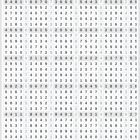
8
4
8
1
9
6
0
7
0
7
3
6
6
5
2
5
4
4
3
7
0
1
8
3
2
8
9
3
2
3
5
8
5
9
5
2
7
8
4
2
8
1
5
9
8
6
5
1
1
0
8
8
8
0
0
7
0
9
9
4
5
7
0
7
5
4
2
7
9
5
0
7
1
8
3
2
9
4
4
0
5
1
7
3
2
5
5
4
6
8
5
4
7
5
8
4
0
4
2
6
8
6
2
7
5
3
3
0
3
1
8
1
9
1
4
8
4
3
1
2
2
1
3
1
7
2
7
9
0
1
6
2
8
8
1
4
5
6
9
6
6
0
1
5
6
2
5
5
4
9
0
3
6
3
9
2
0
1
8
9
0
1
9
8
1
6
7
0
1
9
6
6
0
1
0
7
7
4
2
0
4
4
4
2
5
8
4
0
5
0
5
9
0
9
6
1
3
4
7
4
0
6
9
6
7
5
7
2
9
5
5
3
9
3
3
5
9
4
1
4
5
2
7
9
1
1
4
3
9
3
3
7
5
5
3
8
5
9
0
8
8
5
6
7
8
1
0
1
7
3
7
2
9
1
3
9
3
3
0
7
9
4
4
7
3
5
5
1
6
5
6
4
6
7
4
2
1
1
6
7
2
5
4
4
8
2
4
2
2
4
3
3
7
9
7
5
3
3
9
5
5
1
3
4
8
9
8
9
6
3
7
1
6
2
1
3
4
0
0
2
6
8
5
1
0
0
3
4
7
4
1
0
4
4
2
6
0
6
6
2
3
7
7
5
4
9
3
1
4
7
1
6
3
1
6
7
4
2
8
0
8
0
9
4
0
4
5
7
8
1
9
6
8
1
3
4
5
0
7
7
5
3
8
7
0
6
0
6
9
2
3
0
3
1
5
8
0
8
3
6
8
5
4
9
2
6
8
2
3
5
5
6
7
0
7
2
2
5
3
8
5
8
4
5
9
1
8
0
0
0
1
8
5
1
6
7
4
0
1
5
5
1
1
1
8
8
7
4
7
0
7
7
6
9
7
5
3
3
8
4
5
3
3
6
8
2
1
2
3
1
6
4
0
4
2
2
7
3
1
3
3
2
4
6
9
4
6
8
3
2
5
7
5
5
2
7
3
0
9
4
4
0
4
8
0
8
1
2
9
9
9
2
1
1
1
0
1
1
3
3
7
7
5
0
9
6
5
2
4
8
2
9
2
6
9
1
9
1
0
2
4
4
1
1
2
8
4
0
9
9
9
4
0
2
2
5
0
3
1
4
9
7
4
2
6
2
7
4
9
1
9
1
6
3
4
1
5
7
4
7
4
2
1
9
2
1
3
6
5
3
3
6
4
1
6
5
3
7
1
8
9
4
7
2
6
3
8
7
6
0
2
7
7
5
0
6
8
1
9
7
4
9
6
1
1
2
3
5
8
5
4
4
8
9
9
9
0
4
5
3
8
0
0
1
9
1
4
9
0
3
4
8
3
2
5
8
2
1
3
3
5
6
2
3
8
0
0
0
0
9
6
3
9
5
9